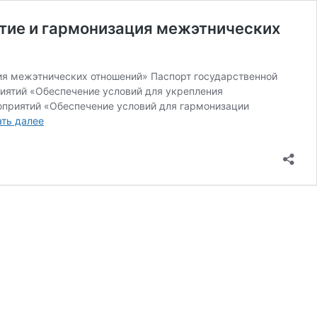
тие и гармонизация межэтнических
ия межэтнических отношений» Паспорт государственной
иятий «Обеспечение условий для укрепления
оприятий «Обеспечение условий для гармонизации
Государственная
ать далее
программа
Удмуртской
Республики
«Этносоциальное
развитие
и
гармонизация
межэтнических
отношений»