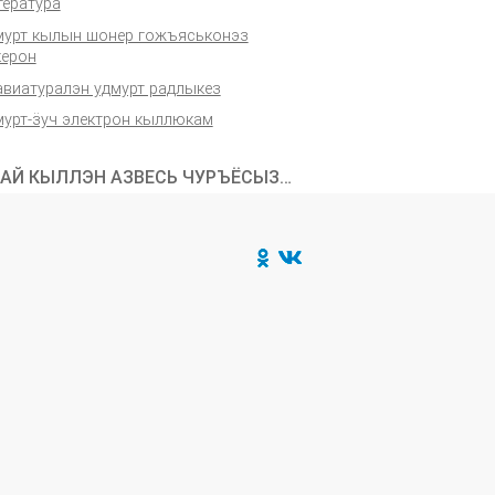
тература
мурт кылын шонер гожъяськонэз
керон
авиатуралэн удмурт радлыкез
мурт-ӟуч электрон кыллюкам
АЙ КЫЛЛЭН АЗВЕСЬ ЧУРЪЁСЫЗ…