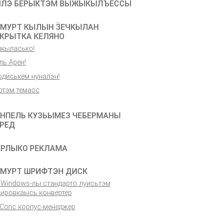
ЫЛЭ БЕРЫКТЭМ ВЫЖЫКЫЛЪЁССЫ
МУРТ КЫЛЫН ӞЕЧКЫЛАН
КРЫТКА КЕЛЯНО
чкыласько!
ль Арен!
рдӥськем нуналэн!
ртэм темаос
НПЕЛЬ КУЗЬЫМЕЗ ЧЕБЕРМАНЫ
РЕД
РЛЫКО РЕКЛАМА
МУРТ ШРИФТЭН ДИСК
 Windows-лы стандарто луисьтэм
дировкаысь конвертер
tConc корпус-менеджер