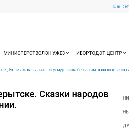
Юан сё
МИНИСТЕРСТВОЛЭН УЖЕЗ
ИВОРТОДЭТ ЦЕНТР
ёс
>
Дуннеысь калыкъёслэн удмурт кылэ берыктэм выжыкылъёссы
берытске. Сказки народов
НИ
нии.
НЫ
ДУ