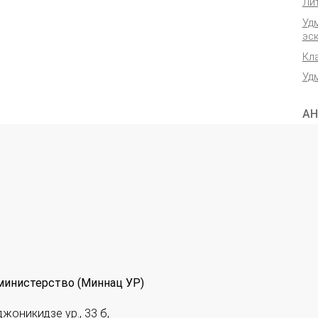
Ли
Уд
эс
Кл
Уд
АН
министерство (Миннац УР)
джоникидзе ур., 33 б,