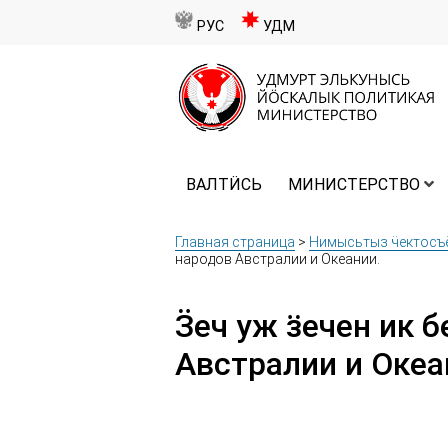
РУС
УДМ
ВАЛТӤСЬ
МИНИСТЕРСТВО
Главная страница
>
Нимысьтыз ӵектосъ
народов Австралии и Океании.
Ӟеч уж ӟечен ик 
Австралии и Океа