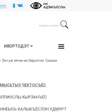
тоно
ИВОРТОДЭТ
>
Ӟеч уж ӟечен ик берытске. Сказки
МЫСЬТЫЗ ӴЕКТОСЪЁС
ЛПИОСЛЫ КЫРӞАНЪЁС
ННЕЫСЬ КАЛЫКЪЁСЛЭН УДМУРТ