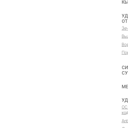
К
УД
ОТ
Ӟе
Вы
Во
Пӧ
СИ
СУ
МЕ
УД
ОС
ко
An