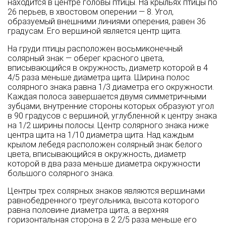
находится в центре головы птицы. На крыльях птицы по
26 перьев, в хвостовом оперении — 8. Угол,
образуемый внешними линиями оперения, равен 36
градусам. Его вершиной является центр щита.
На груди птицы расположен восьмиконечный
солярный знак — оберег красного цвета,
вписывающийся в окружность, диаметр которой в 4
4/5 раза меньше диаметра щита. Ширина полос
солярного знака равна 1/3 диаметра его окружности.
Каждая полоса завершается двумя симметричными
зубцами, внутренние стороны которых образуют угол
в 90 градусов с вершиной, углубленной к центру знака
на 1/2 ширины полосы. Центр солярного знака ниже
центра щита на 1/10 диаметра щита. Над каждым
крылом лебедя расположен солярный знак белого
цвета, вписывающийся в окружность, диаметр
которой в два раза меньше диаметра окружности
большого солярного знака.
Центры трех солярных знаков являются вершинами
равнобедренного треугольника, высота которого
равна половине диаметра щита, а верхняя
горизонтальная сторона в 2 2/5 раза меньше его