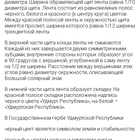
диаметра. Ширина обрамляющей щит ленты равна 1/10
диаметра щита. Лента состоит из равновеликих полос
черного, белого и красного (к центру круга) цветов.
Между красной полосой ленты и окружностью щита
имеется просвет, ширина которого равна 1/12 ширины
трехцветной ленты.
В верхней части щита концы ленты не смыкаются.
Каждый из них завершается двумя симметричными
зубцами, внутренние стороны которых образуют угол
в 90 градусов с вершиной, углубленной в саму ленту
на 1/2 ее ширины. Расстояние между вершинами этих
углов равно диаметру окружности, описывающей
большой солярный знак.
В нижней части щита лента образует складку. На
красной полосе складки расположена надпись
черного цвета «Удмурт Республика», на белой —
«Удмуртская Республика».
В Государственном гербе Удмуртской Республики:
черный цвет является символом земли и стабильности;
красный — цветом солнца и символом жизни;