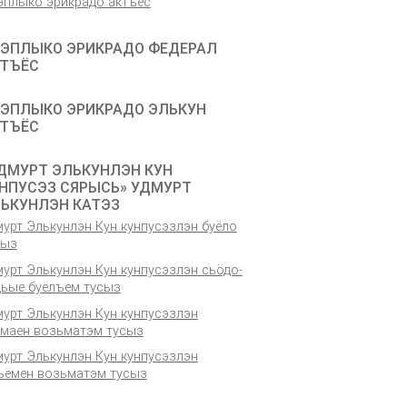
эплыко эрикрадо актъёс
ЭПЛЫКО ЭРИКРАДО ФЕДЕРАЛ
ТЪЁС
ЭПЛЫКО ЭРИКРАДО ЭЛЬКУН
ТЪЁС
ДМУРТ ЭЛЬКУНЛЭН КУН
НПУСЭЗ СЯРЫСЬ» УДМУРТ
ЬКУНЛЭН КАТЭЗ
урт Элькунлэн Кун кунпусэзлэн буёло
сыз
урт Элькунлэн Кун кунпусэзлэн сьӧдо-
дьыё буёлъем тусыз
мурт Элькунлэн Кун кунпусэзлэн
емаен возьматэм тусыз
мурт Элькунлэн Кун кунпусэзлэн
ъёмен возьматэм тусыз