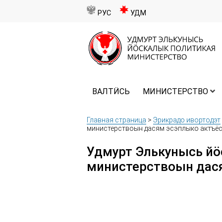
РУС
УДМ
ВАЛТӤСЬ
МИНИСТЕРСТВО
Главная страница
>
Эрикрадо ивортодэт
министерствоын дасям эсэплыко актъё
Удмурт Элькунысь йö
министерствоын дас