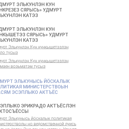
ДМУРТ ЭЛЬКУНЛЭН КУН
НКРЕЗЕЗ СЯРЫСЬ» УДМУРТ
ЬКУНЛЭН КАТЭЗ
ДМУРТ ЭЛЬКУНЛЭН КУН
НКЫШЕТЭЗ СЯРЫСЬ» УДМУРТ
ЬКУНЛЭН КАТЭЗ
мурт Элькунлэн Кун кункышетэзлэн
ёло тусыз
мурт Элькунлэн Кун кункышетэзлэн
емаен возьматэм тусыз
МУРТ ЭЛЬКУНЫСЬ ЙÖСКАЛЫК
ЛИТИКАЯ МИНИСТЕРСТВОЫН
СЯМ ЭСЭПЛЫКО АКТЪЁС
ЭПЛЫКО ЭРИКРАДО АКТЪЁСЛЭН
КТОСЪЁССЫ
мурт Элькунысь йӧскалык политикая
нистерстволы но ведомственной луись