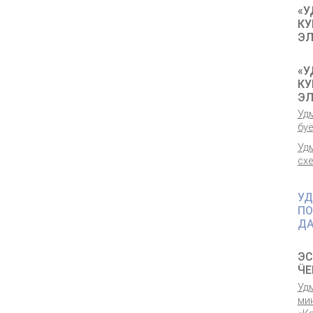
«У
КУ
ЭЛ
«У
КУ
ЭЛ
Уд
бу
Уд
сх
УД
ПО
ДА
ЭС
ӴЕ
Уд
ми