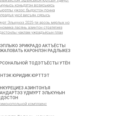
алыкъёслэн Эшъяськон юртсы» Удмурт
ькунысь коньдэтэн возиськись
ъюртлы ужзэс быдэстон понна
эпрадъя уксё висъян сярысь
мурт Элькунэз 2025-тӥ арозь мерлык но
ономика ласянь азинтон стратегиез
дэстонлы чаклам ужрадъёсын план
ЭПЛЫКО ЭРИКРАДО АКТЪЁСТЫ
ЖАЛОВАТЬ КАРОНЛЭН РАДЛЫКЕЗ
РСОНАЛЬНОЙ ТОДЭТЪЁСТЫ УТЁН
НТЭК ЮРИДИК ЮРТТЭТ
НКУРЕЦИЕЗ АЗИНТОНЪЯ
АНДАРТЭЗ УДМУРТ ЭЛЬКУНЫН
ЫДЭСТОН
тимонопольной комплаенс