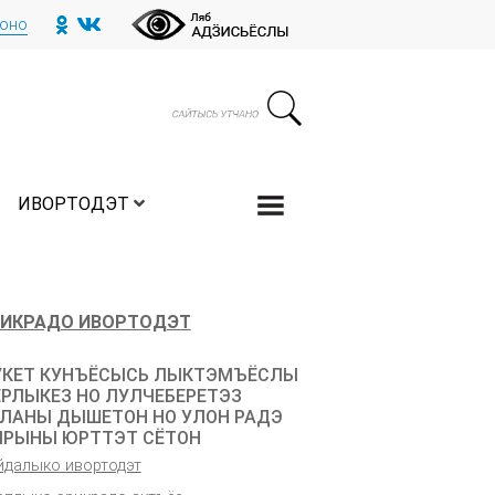
тоно
ИВОРТОДЭТ
ИКРАДО ИВОРТОДЭТ
КЕТ КУНЪЁСЫСЬ ЛЫКТЭМЪЁСЛЫ
РЛЫКЕЗ НО ЛУЛЧЕБЕРЕТЭЗ
ЛАНЫ ДЫШЕТОН НО УЛОН РАДЭ
РЫНЫ ЮРТТЭТ СЁТОН
йдалыко ивортодэт