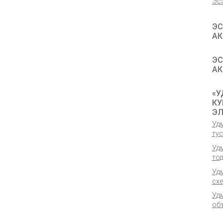
Эс
ЭС
АК
ЭС
АК
«У
КУ
ЭЛ
Удм
ту
Удм
тӧ
Уд
сх
Уд
об