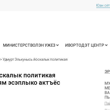
Юан сё
МИНИСТЕРСТВОЛЭН УЖЕЗ
ИВОРТОДЭТ ЦЕНТР
>
Удмурт Элькунысь йöскалык политикая
с
ЭР
скалык политикая
ям эсэплыко актъёс
МУ
МЕ
ВА
ПЫ
Па