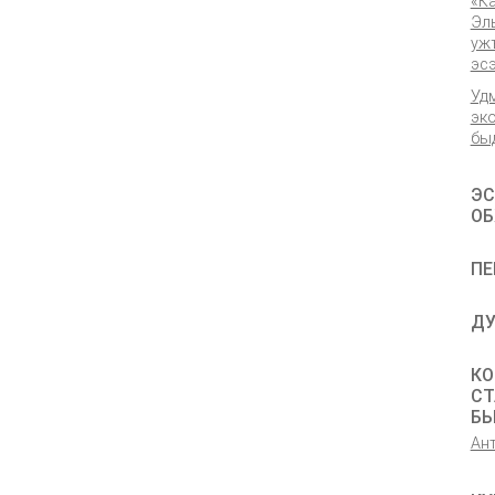
«К
Эл
уж
эс
Уд
эк
бы
ЭС
ОБ
ПЕ
ДУ
КО
СТ
Б
Ан