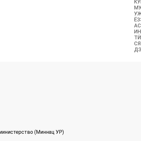
КУ
МУ
УЖ
ЁЗ
АС
ИН
ТӤ
СЯ
ДЭ
министерство (Миннац УР)