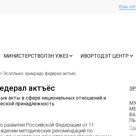
Юан сё
МИНИСТЕРСТВОЛЭН УЖЕЗ
ИВОРТОДЭТ ЦЕНТР
>
Эсэплыко эрикрадо федерал актъёс
едерал актъёс
ЭР
ые акты в сфере национальных отношений и
МУ
ической принадлежность
МЕ
ВА
ПЫ
о развития Российской Федерации от 11
Па
ерждении методических рекомендаций по