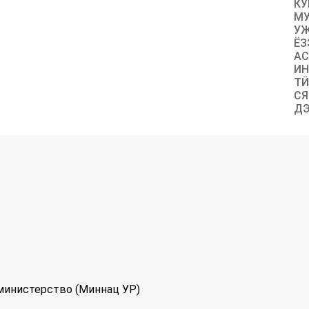
КУ
МУ
УЖ
ЁЗ
АС
ИН
ТӤ
СЯ
ДЭ
министерство (Миннац УР)