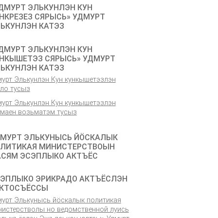
ДМУРТ ЭЛЬКУНЛЭН КУН
НКРЕЗЕЗ СЯРЫСЬ» УДМУРТ
ЬКУНЛЭН КАТЭЗ
ДМУРТ ЭЛЬКУНЛЭН КУН
НКЫШЕТЭЗ СЯРЫСЬ» УДМУРТ
ЬКУНЛЭН КАТЭЗ
мурт Элькунлэн Кун кункышетэзлэн
ёло тусыз
мурт Элькунлэн Кун кункышетэзлэн
емаен возьматэм тусыз
МУРТ ЭЛЬКУНЫСЬ ЙÖСКАЛЫК
ЛИТИКАЯ МИНИСТЕРСТВОЫН
СЯМ ЭСЭПЛЫКО АКТЪЁС
ЭПЛЫКО ЭРИКРАДО АКТЪЁСЛЭН
КТОСЪЁССЫ
мурт Элькунысь йӧскалык политикая
нистерстволы но ведомственной луись