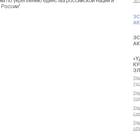
ы по укреплению единства российской нации и
Эс
 России”
ЭС
АК
ЭС
АК
«У
КУ
ЭЛ
Удм
ту
Удм
тӧ
Уд
сх
Уд
об