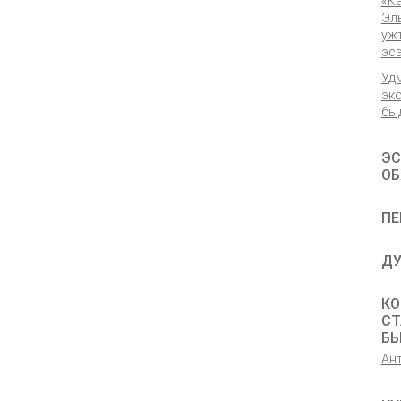
«К
Эл
уж
эс
Уд
эк
бы
ЭС
ОБ
ПЕ
ДУ
КО
СТ
Б
Ан