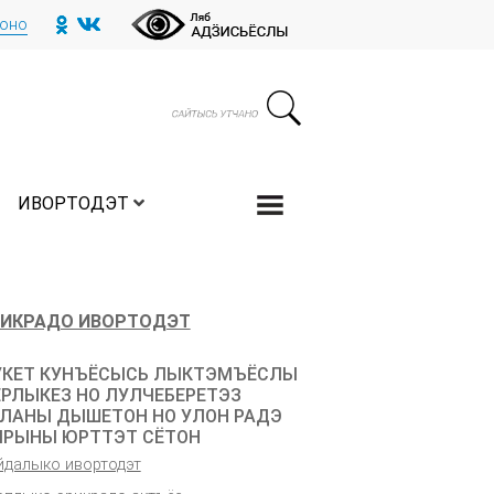
тоно
ИВОРТОДЭТ
ИКРАДО ИВОРТОДЭТ
КЕТ КУНЪЁСЫСЬ ЛЫКТЭМЪЁСЛЫ
РЛЫКЕЗ НО ЛУЛЧЕБЕРЕТЭЗ
ЛАНЫ ДЫШЕТОН НО УЛОН РАДЭ
РЫНЫ ЮРТТЭТ СЁТОН
йдалыко ивортодэт