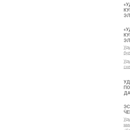
«У
КУ
ЭЛ
«У
КУ
ЭЛ
Уд
бу
Уд
сх
УД
ПО
ДА
ЭС
ӴЕ
Уд
ми