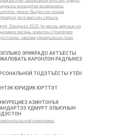
алыкъёслэн Эшъяськон юртсы» Удмурт
ькунысь коньдэтэн возиськись
ъюртлы ужзэс быдэстон понна
эпрадъя уксё висъян сярысь
мурт Элькунэз 2025-тӥ арозь мерлык но
ономика ласянь азинтон стратегиез
дэстонлы чаклам ужрадъёсын план
ЭПЛЫКО ЭРИКРАДО АКТЪЁСТЫ
ЖАЛОВАТЬ КАРОНЛЭН РАДЛЫКЕЗ
РСОНАЛЬНОЙ ТОДЭТЪЁСТЫ УТЁН
НТЭК ЮРИДИК ЮРТТЭТ
НКУРЕЦИЕЗ АЗИНТОНЪЯ
АНДАРТЭЗ УДМУРТ ЭЛЬКУНЫН
ЫДЭСТОН
тимонопольной комплаенс