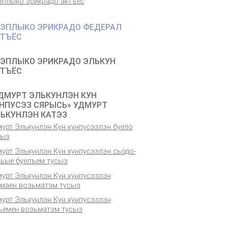
эплыко эрикрадо актъёс
ЭПЛЫКО ЭРИКРАДО ФЕДЕРАЛ
ТЪЁС
ЭПЛЫКО ЭРИКРАДО ЭЛЬКУН
ТЪЁС
ДМУРТ ЭЛЬКУНЛЭН КУН
НПУСЭЗ СЯРЫСЬ» УДМУРТ
ЬКУНЛЭН КАТЭЗ
урт Элькунлэн Кун кунпусэзлэн буёло
сыз
урт Элькунлэн Кун кунпусэзлэн сьӧдо-
дьыё буёлъем тусыз
мурт Элькунлэн Кун кунпусэзлэн
емаен возьматэм тусыз
мурт Элькунлэн Кун кунпусэзлэн
ъёмен возьматэм тусыз