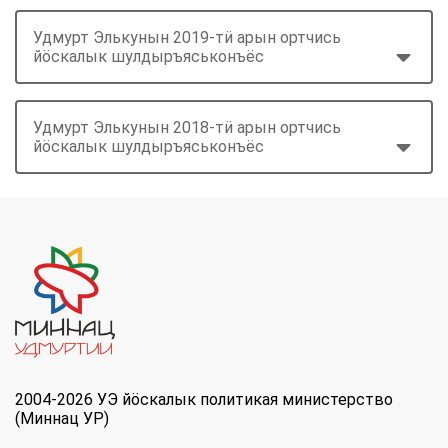
Удмурт Элькунын 2019-тӥ арын ортчись
йöскалык шулдыръяськонъёс
Удмурт Элькунын 2018-тӥ арын ортчись
йöскалык шулдыръяськонъёс
2004-2026 УЭ йöскалык политикая министерство
(Миннац УР)