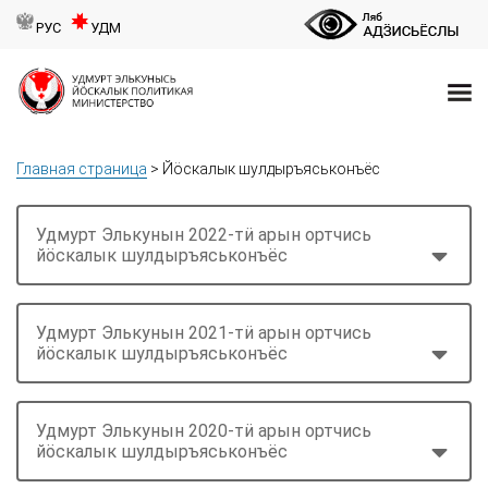
РУС
УДМ
Главная страница
>
Йӧскалык шулдыръяськонъёс
Удмурт Элькунын 2022-тӥ арын ортчись
йöскалык шулдыръяськонъёс
Удмурт Элькунын 2021-тӥ арын ортчись
йöскалык шулдыръяськонъёс
Удмурт Элькунын 2020-тӥ арын ортчись
йöскалык шулдыръяськонъёс