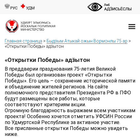
РУС
УДМ
Главная страница
>
Быдӟым Атыкай ожын Вормонлы 75 ар
>
«Открытки Победы» адӟытон
«Открытки Победы» адӟытон
В преддверии празднования 75-летия Великой
Победы был организован проект «Открытки
Победы». Его цель – сохранение исторической памяти
и объединение жителей регионов. На сайте
полномочного представителя Президента РФ в ПФО
будут размещены все работы, которые
соответствуют критериям акции.
Огромную благодарность выражаем всем участникам
проекта! Особенно хочется отметить УФСИН России
по Удмуртской Республике за активное участие.
Все присланные открытки Победы можно увидеть
ниже.