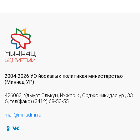
2004-2026 УЭ йöскалык политикая министерство
(Миннац УР)
426063, Удмурт Элькун, Ижкар к., Орджоникидзе ур., 33
б, тел(факс) (3412) 68-53-55
mail@mn.udmr.ru