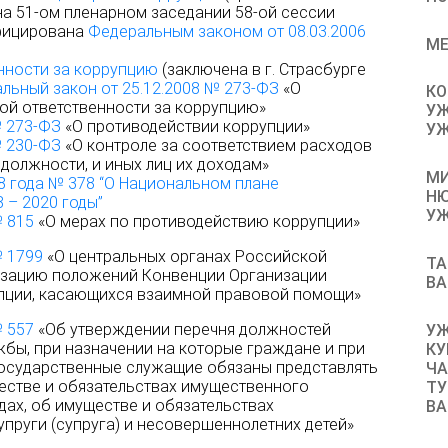
на 51-ом пленарном заседании 58-ой сессии
фицирована
Федеральным законом от 08.03.2006
МЕ
нности за коррупцию
(заключена в г. Страсбурге
льный закон от 25.12.2008 № 273-ФЗ
«О
КО
ой ответственности за коррупцию»
УЖ
№ 273-ФЗ
«О противодействии коррупции»
УЖ
№ 230-ФЗ
«О контроле за соответствием расходов
должности, и иных лиц их доходам»
МИ
8 года № 378 “О Национальном плане
НЮ
 – 2020 годы”
УЖ
№ 815
«О мерах по противодействию коррупции»
№ 1799
«О центральных органах Российской
ТА
лизацию положений Конвенции Организации
ВА
пции, касающихся взаимной правовой помощи»
№ 557
«Об утверждении перечня должностей
УЖ
бы, при назначении на которые граждане и при
КУ
осударственные служащие обязаны представлять
ЧА
ществе и обязательствах имущественного
ТУ
одах, об имуществе и обязательствах
ВА
пруги (супруга) и несовершеннолетних детей»