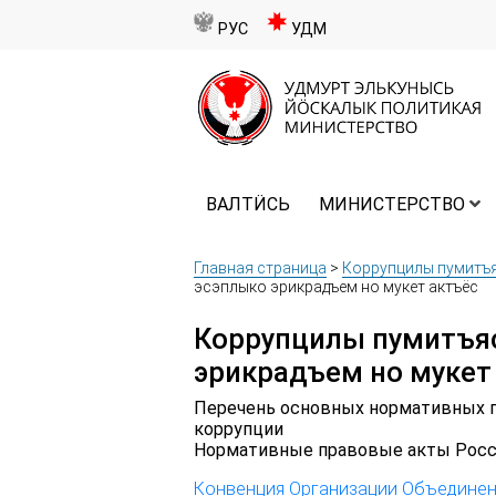
РУС
УДМ
ВАЛТӤСЬ
МИНИСТЕРСТВО
Главная страница
>
Коррупцилы пумитъ
эсэплыко эрикрадъем но мукет актъёс
Коррупцилы пумитъя
эрикрадъем но мукет
Перечень основных нормативных п
коррупции
Нормативные правовые акты Росс
Конвенция Организации Объединен