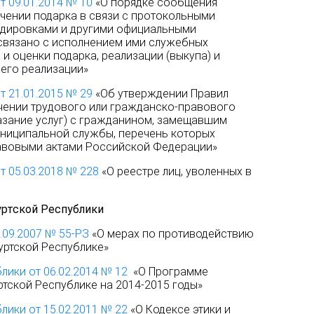
т 09.01.2014 № 10
«О порядке сообщения
учении подарка в связи с протокольными
дировками и другими официальными
 связано с исполнением ими служебных
 и оценки подарка, реализации (выкупа) и
 его реализации»
т 21.01.2015 № 29
«Об утверждении Правил
чении трудового или гражданско-правового
азание услуг) с гражданином, замещавшим
ниципальной службы, перечень которых
авовыми актами Российской Федерации»
т 05.03.2018 № 228
«О реестре лиц, уволенных в
ртской Республики
.09.2007 № 55-РЗ
«О мерах по противодействию
уртской Республике»
лики от 06.02.2014 № 12
«О Программе
тской Республике на 2014-2015 годы»
лики от 15.02.2011 № 22
«О Кодексе этики и