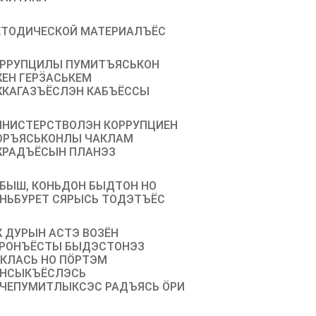
ТОДИЧЕСКОЙ МАТЕРИАЛЪЁС
РРУПЦИЛЫ ПУМИТЪЯСЬКОН
ЕН ГЕРӞАСЬКЕМ
КАГАЗЪЁСЛЭН КАБЪЁССЫ
НИСТЕРСТВОЛЭН КОРРУПЦИЕН
РЪЯСЬКОНЛЫ ЧАКЛАМ
РАДЪЁСЫН ПЛАНЭЗ
БЫШ, КОНЬДОН БЫДТОН НО
НЬБУРЕТ СЯРЫСЬ ТОДЭТЪЁС
 ДУРЫН АСТЭ ВОЗЁН
РОНЪЁСТЫ БЫДЭСТОНЭЗ
КЛАСЬ НО ПӦРТЭМ
НСЫКЪЁСЛЭСЬ
ЧЕПУМИТЛЫКСЭС РАДЪЯСЬ ÖРИ