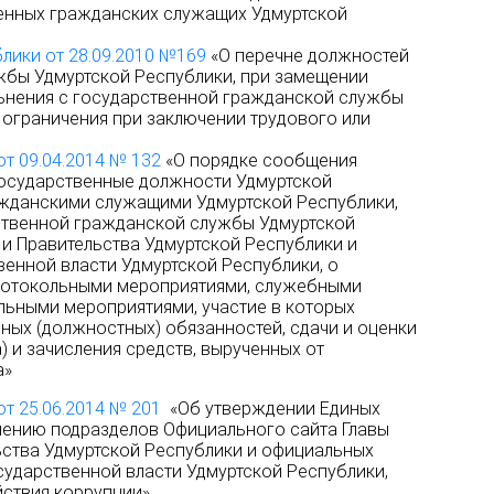
енных гражданских служащих Удмуртской
лики от 28.09.2010 №169
«О перечне должностей
жбы Удмуртской Республики, при замещении
ьнения с государственной гражданской службы
 ограничения при заключении трудового или
от 09.04.2014 № 132
«О порядке сообщения
осударственные должности Удмуртской
ажданскими служащими Удмуртской Республики,
твенной гражданской службы Удмуртской
 и Правительства Удмуртской Республики и
венной власти Удмуртской Республики, о
протокольными мероприятиями, служебными
ьными мероприятиями, участие в которых
ных (должностных) обязанностей, сдачи и оценки
) и зачисления средств, вырученных от
а»
от 25.06.2014 № 201
«Об утверждении Единых
нению подразделов Официального сайта Главы
ьства Удмуртской Республики и официальных
сударственной власти Удмуртской Республики,
ствия коррупции»