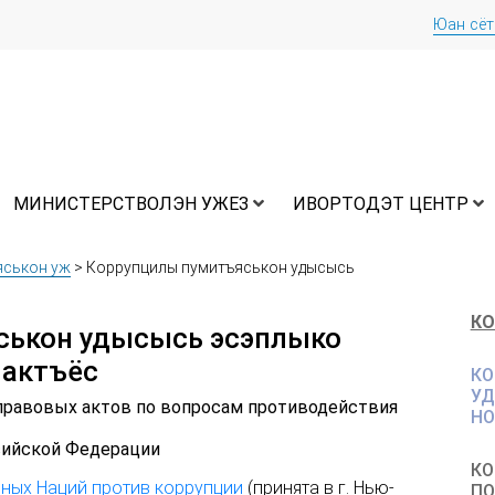
Юан сё
МИНИСТЕРСТВОЛЭН УЖЕЗ
ИВОРТОДЭТ ЦЕНТР
яськон уж
>
Коррупцилы пумитъяськон удысысь
КО
ськон удысысь эсэплыко
 актъёс
КО
УД
равовых актов по вопросам противодействия
НО
ийской Федерации
КО
ных Наций против коррупции
(принята в г. Нью-
ПО