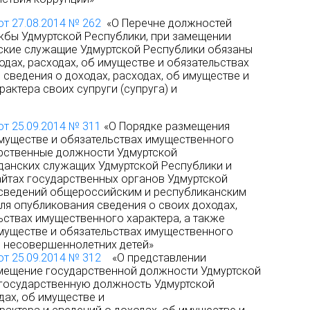
от 27.08.2014 № 262
«О Перечне должностей
жбы Удмуртской Республики, при замещении
ские служащие Удмуртской Республики обязаны
одах, расходах, об имуществе и обязательствах
 сведения о доходах, расходах, об имуществе и
актера своих супруги (супруга) и
от 25.09.2014 № 311
«О Порядке размещения
имуществе и обязательствах имущественного
арственные должности Удмуртской
данских служащих Удмуртской Республики и
айтах государственных органов Удмуртской
 сведений общероссийским и республиканским
я опубликования сведения о своих доходах,
ьствах имущественного характера, а также
имуществе и обязательствах имущественного
 и несовершеннолетних детей»
от 25.09.2014 № 312
«О представлении
мещение государственной должности Удмуртской
 государственную должность Удмуртской
дах, об имуществе и