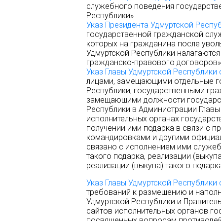
служебного поведения государств
Республики»
Указ Президента Удмуртской Респуб
государственной гражданской слу
которых на гражданина после увол
Удмуртской Республики налагаются
гражданско-правового договоров»
Указ Главы Удмуртской Республики 
лицами, замещающими отдельные г
Республики, государственными гр
замещающими должности государс
Республики в Администрации Главы
исполнительных органах государст
получении ими подарка в связи с 
командировками и другими официал
связано с исполнением ими служеб
такого подарка, реализации (выкупа
реализации (выкупа) такого подарк
Указ Главы Удмуртской Республики 
требований к размещению и напол
Удмуртской Республики и Правител
сайтов исполнительных органов го
посвященных вопросам противодей