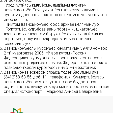
Уг эскерисько:
· Урод, ултӥясь кылъёсын, лыдӟыны луонтэм
вазиськонъёс. Таӵе учыръёсы вазискись адямилы
пусъем адресэзъя гожтэтэз эскеремын уз луы шуыса
ивор келяло;
· Нимтэм вазиськонъёс, соос архиве келямын луо;
· Гожтэтъёс, кудъёсаз вань пӧртэм кышкатонъёс,
лэсьтоно яке лэсьтэм йыружъёс сярысь танӥськыса
веранъёс, соку ик эрикрадэз утись ёзэсъёсы
келясмын луо;
Вазиськонъёслы куронъёс юнматэмын 59-ФЗ номеро
2-тӥ куартолэзе 2006–тӥ аре кутэм «Россия
Федерацилэн кунмуртъёсызлэсь вазиськонъёссэс
эскеронлэн радлыкез сярысь» Федерал катлэн «Гожтэт
вазиськонъёслы куронъёс» нимо 7-тӥ ёзэтэныз;
Вазиськонэз эскерон сярысь тодэт басьтыны луэ
(3412)68-53-55, доб. 111 телефонъя. Кунмуртъёслэсь
вазиськонъёссэс уже кутон но сое быдэстонэз
радъян понна кылкутӥсь луэ министерствоысь валтӥсь
специалист-эксперт – Маркова Анисья Валерьевна