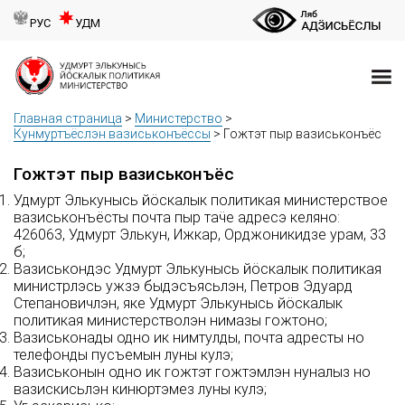
РУС
УДМ
Главная страница
>
Министерство
>
Кунмуртъёслэн вазиськонъёссы
>
Гожтэт пыр вазиськонъёс
Гожтэт пыр вазиськонъёс
Удмурт Элькунысь йӧскалык политикая министерствое
вазиськонъёсты почта пыр таӵе адресэ келяно:
426063, Удмурт Элькун, Ижкар, Орджоникидзе урам, 33
б;
Вазиськондэс Удмурт Элькунысь йӧскалык политикая
министрлэсь ужзэ быдэсъясьлэн, Петров Эдуард
Степановичлэн, яке Удмурт Элькунысь йӧскалык
политикая министерстволэн нимазы гожтоно;
Вазиськонады одно ик нимтулды, почта адресты но
телефонды пусъемын луны кулэ;
Вазиськонын одно ик гожтэт гожтэмлэн нуналыз но
вазискисьлэн кинюртэмез луны кулэ;