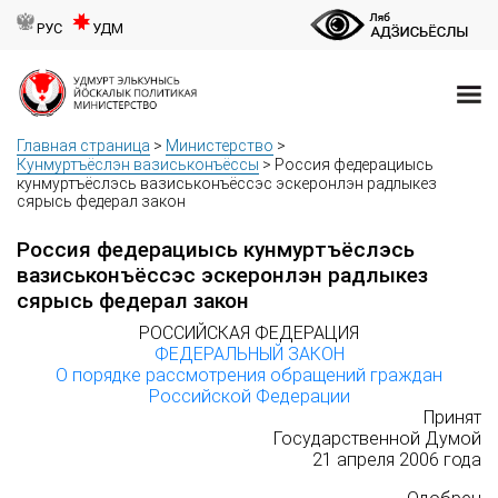
РУС
УДМ
Главная страница
>
Министерство
>
Кунмуртъёслэн вазиськонъёссы
>
Россия федерациысь
кунмуртъёслэсь вазиськонъёссэс эскеронлэн радлыкез
сярысь федерал закон
Россия федерациысь кунмуртъёслэсь
вазиськонъёссэс эскеронлэн радлыкез
сярысь федерал закон
РОССИЙСКАЯ ФЕДЕРАЦИЯ
ФЕДЕРАЛЬНЫЙ ЗАКОН
О порядке рассмотрения обращений граждан
Российской Федерации
Принят
Государственной Думой
21 апреля 2006 года