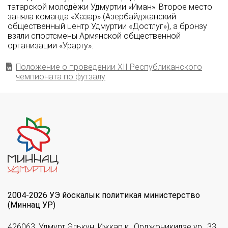
татарской молодёжи Удмуртии «Иман». Второе место
заняла команда «Хазар» (Азербайджанский
общественный центр Удмуртии «Достлуг»), а бронзу
взяли спортсмены Армянской общественной
организации «Урарту».
Положение о проведении XII Республиканского
чемпионата по футзалу
2004-2026 УЭ йöскалык политикая министерство
(Миннац УР)
426063, Удмурт Элькун, Ижкар к., Орджоникидзе ур., 33