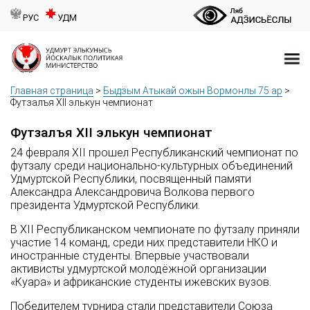
РУС
УДМ
Главная страница
>
Быдӟым Атыкай ожын Вормонлы 75 ар
>
Футзалъя XII элькун чемпионат
Футзалъя XII элькун чемпионат
24 февраля XII прошел Республиканский чемпионат по
футзалу среди национально-культурных объединений
Удмуртской Республики, посвященный памяти
Александра Александровича Волкова первого
президента Удмуртской Республики.
В XII Республиканском чемпионате по футзалу приняли
участие 14 команд, среди них представители НКО и
иностранные студенты. Впервые участвовали
активисты удмуртской молодёжной организации
«Куара» и африканские студенты ижевских вузов.
Победителем турнира стали представители Союза