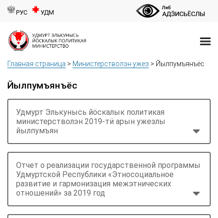
РУС
УДМ
Главная страница
>
Министерстволэн ужез
>
Йылпумъянъёс
Йылпумъянъёс
Удмурт Элькунысь йӧскалык политикая
министерстволэн 2019-тӥ арын ужезлы
йылпумъян
Отчет о реализации государственной программы
Удмуртской Республики «Этносоциальное
развитие и гармонизация межэтнических
отношений» за 2019 год