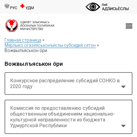
РУС
УДМ
Главная страница
>
Мерлыко огазеяськонъёслы субсидия сётон
>
Вожвылъяськон öри
Вожвылъяськон öри
Конкурсное распределение субсидий СОНКО в
2020 году
Комиссия по предоставлению субсидий
общественным объединениям национально-
культурной направленности из бюджета
Удмуртской Республики