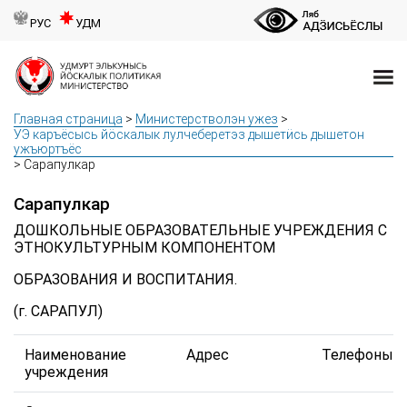
РУС
УДМ
Главная страница
>
Министерстволэн ужез
>
УЭ каръёсысь йӧскалык лулчеберетэз дышетӥсь дышетон
ужъюртъёс
>
Сарапулкар
Сарапулкар
ДОШКОЛЬНЫЕ ОБРАЗОВАТЕЛЬНЫЕ УЧРЕЖДЕНИЯ С
ЭТНОКУЛЬТУРНЫМ КОМПОНЕНТОМ
ОБРАЗОВАНИЯ И ВОСПИТАНИЯ.
(г. САРАПУЛ)
Наименование
Адрес
Телефоны
учреждения