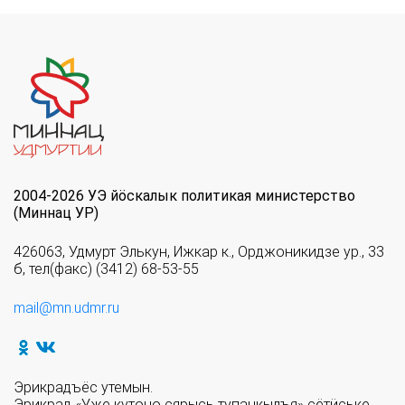
2004-2026 УЭ йöскалык политикая министерство
(Миннац УР)
426063, Удмурт Элькун, Ижкар к., Орджоникидзе ур., 33
б, тел(факс) (3412) 68-53-55
mail@mn.udmr.ru
Эрикрадъёс утемын.
Эрикрад «Уже кутоно сярысь тупанкылъя» сётӥське.