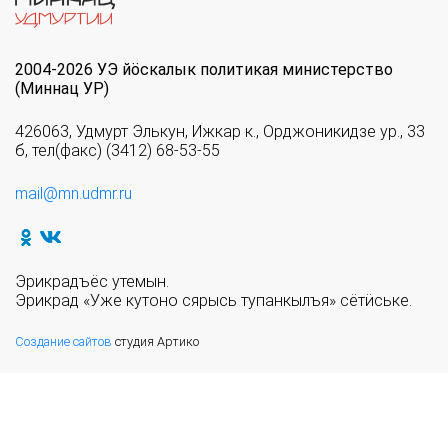
2004-2026 УЭ йöскалык политикая министерство
(Миннац УР)
426063, Удмурт Элькун, Ижкар к., Орджоникидзе ур., 33
б, тел(факс) (3412) 68-53-55
mail@mn.udmr.ru
Эрикрадъёс утемын.
Эрикрад «Уже кутоно сярысь тупанкылъя» сётӥське.
Создание сайтов
студия Артико