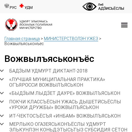
РУС
УДМ
Главная страница
>
МИНИСТЕРСТВОЛЭН УЖЕЗ
>
Вожвылъяськонъёс
Вожвылъяськонъёс
БАДӞЫМ УДМУРТ ДИКТАНТ-2018
«ЛУЧШАЯ МУНИЦИПАЛЬНАЯ ПРАКТИКА»
ОГЪЯРОССИ ВОЖВЫЛЪЯСЬКОН
«БЫДӞЫМ ЛЫДӞЕТ ДАУРЕ» ВОЖВЫЛЪЯСЬКОН
ПОКЧИ КЛАССЪЁСЫН УЖАСЬ ДЫШЕТӤСЬЁСЛЫ
«УРОКИ ДРУЖБЫ» ВОЖВЫЛЪЯСЬКОН
ИТ-ӴЕКТОСЪЁСЪЯ «ИНБАМ» ВОЖВЫЛЪЯСЬКОН
МЕРЛЫКО ОГАЗЕЯСЬКОНЪЁСЛЫ УДМУРТ
ЭЛЬКУНЛЭН КОНЬДЭТЫСЬТЫЗ СУБСИДИЯ СЁТОН