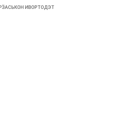
РӞАСЬКОН ИВОРТОДЭТ