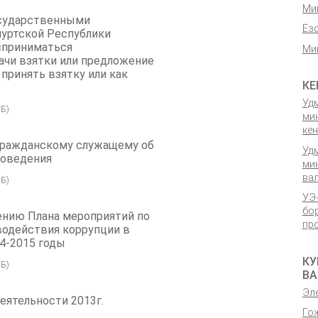
Ми
сударственными
Ёз
уртской Республики
сприниматься
Ми
чи взятки или предложение
 принять взятку или как
КЕ
Уд
Б)
ми
ке
ражданскому служащему об
Уд
поведения
ми
ва
Б)
УЭ
бо
ению Плана мероприятий по
пр
одействия коррупции в
4-2015 годы
КУ
Б)
ВА
Эл
еятельности 2013г.
Го