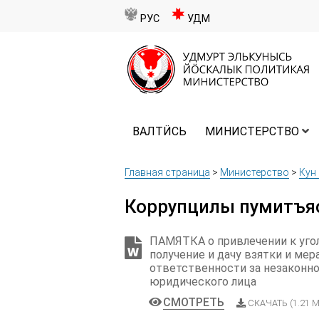
РУС
УДМ
ВАЛТӤСЬ
МИНИСТЕРСТВО
Главная страница
>
Министерство
>
Кун
Коррупцилы пумитъя
ПАМЯТКА о привлечении к уго
получение и дачу взятки и ме
ответственности за незаконн
юридического лица
СМОТРЕТЬ
СКАЧАТЬ (1.21 М