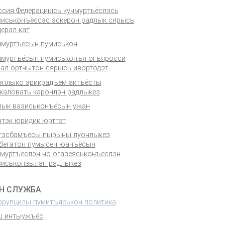
ссия Федерациысь кунмуртъёслэсь
зиськонъёссэс эскерон радлык сярысь
ерал кат
нмуртъёсын пумиськон
нмуртъёсын пумиськонъя огъяросси
нал ортчытон сярысь ивортодэт
эплыко эрикрадъем актъёсты
жаловать каронлэн радлыкез
лык вазиськонъёсын ужан
нтэк юридик юрттэт
тэсбамъёсы пырыны луонлыкез
бегатон пумысен юанъёсын
нмуртъёслэн но огазеяськонъёслэн
зиськонзылэн радлыкез
Н СЛУЖБА
ррупцилы пумитъяськон политика
ш интыужъёс