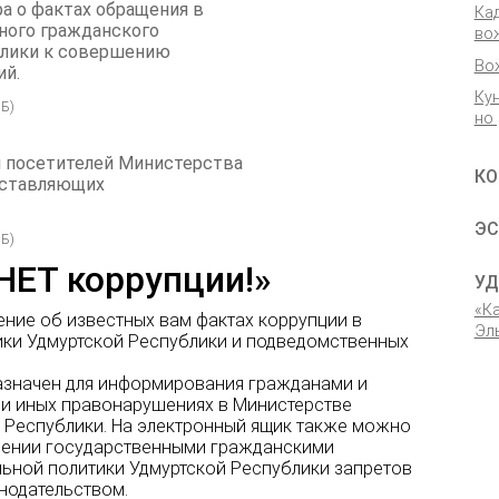
а о фактах обращения в
Ка
ного гражданского
во
блики к совершению
Во
ий.
Ку
Б)
но
и посетителей Министерства
КО
едставляющих
ЭС
Б)
НЕТ коррупции!»
УД
«К
ние об известных вам фактах коррупции в
Эл
ики Удмуртской Республики и подведомственных
азначен для информирования гражданами и
 и иных правонарушениях в Министерстве
 Республики. На электронный ящик также можно
ении государственными гражданскими
ьной политики Удмуртской Республики запретов
нодательством.