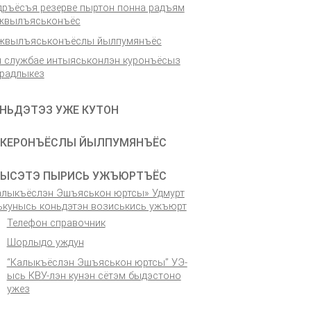
дръёсъя резерве пыртон понна радъям
жвылъяськонъёс
жвылъяськонъёслы йылпумянъёс
н службае интыяськонлэн куронъёсыз
 радлыкез
НЬДЭТЭЗ УЖЕ КУТОН
КЕРОНЪЁСЛЫ ЙЫЛПУМЯНЪЁС
ЫСЭТЭ ПЫРИСЬ УЖЪЮРТЪЁС
алыкъёслэн Эшъяськон юртсы» Удмурт
ькунысь коньдэтэн возиськись ужъюрт
Телефон справочник
Шорлыдо уждун
“Калыкъёслэн Эшъяськон юртсы” УЭ-
ысь КВУ-лэн кунэн сётэм быдэстоно
ужез