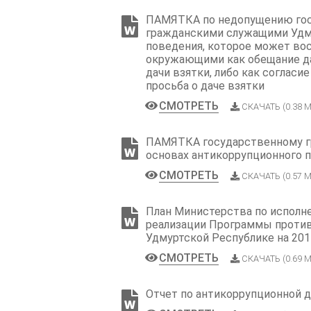
ПАМЯТКА по недопущению го
гражданскими служащими Удм
поведения, которое может во
окружающими как обещание да
дачи взятки, либо как согласие
просьба о даче взятки
СМОТРЕТЬ
СКАЧАТЬ (0.38 М
ПАМЯТКА государственному г
основах антикоррупционного 
СМОТРЕТЬ
СКАЧАТЬ (0.57 М
План Министерства по исполн
реализации Программы против
Удмуртской Республике на 201
СМОТРЕТЬ
СКАЧАТЬ (0.69 М
Отчет по антикоррупционной д