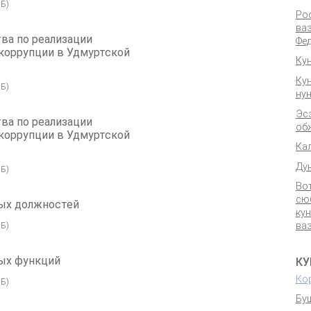
Б)
Ро
ва
ва по реализации
Фед
коррупции в Удмуртской
Ку
.
Ку
Б)
ну
Эс
ва по реализации
об
коррупции в Удмуртской
Ка
.
Ду
Б)
Во
сю
ых должностей
ку
Б)
ва
ых функций
КУ
Ко
Б)
Бу