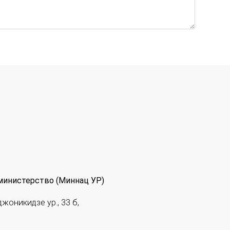
министерство (Миннац УР)
джоникидзе ур., 33 б,