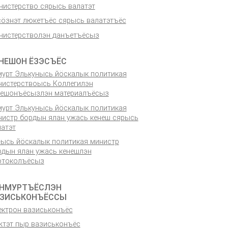
нистерство сярысь валатэт
сӧзнэт люкетъёс сярысь валатэтъёс
нистерстволэн данъетъёсыз
НЕШОН ЁЗЭСЪЁС
мурт Элькунысь йӧскалык политикая
нистерствоысь Коллегилэн
нешонъёсызлэн материалъёсыз
мурт Элькунысь йӧскалык политикая
нистр бордын ялан ужась кенеш сярысь
латэт
-ысь йӧскалык политикая министр
рдын ялан ужась кенешлэн
отоколъёсыз
НМУРТЪЁСЛЭН
ЗИСЬКОНЪЁССЫ
ектрон вазиськонъёс
жтэт пыр вазиськонъёс