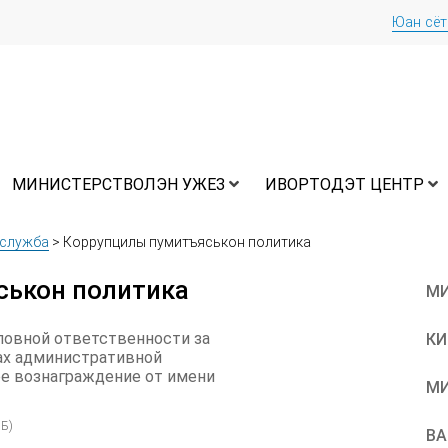
Юан сё
МИНИСТЕРСТВОЛЭН УЖЕЗ
ИВОРТОДЭТ ЦЕНТР
 служба
>
Коррупцилы пумитъяськон политика
ськон политика
МИ
ловной ответственности за
КИ
рах административной
ое вознаграждение от имени
МИ
Б)
ВА