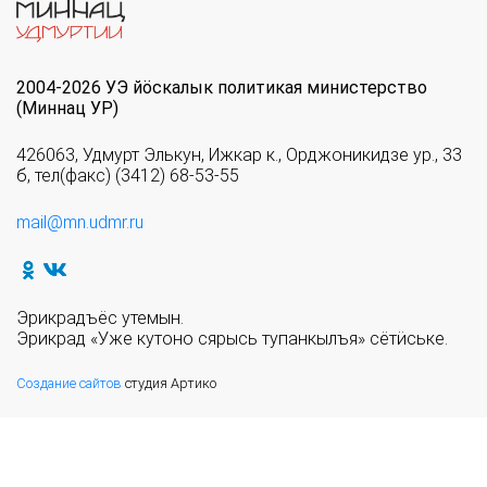
2004-2026 УЭ йöскалык политикая министерство
(Миннац УР)
426063, Удмурт Элькун, Ижкар к., Орджоникидзе ур., 33
б, тел(факс) (3412) 68-53-55
mail@mn.udmr.ru
Эрикрадъёс утемын.
Эрикрад «Уже кутоно сярысь тупанкылъя» сётӥське.
Создание сайтов
студия Артико