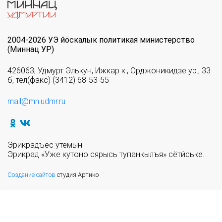
2004-2026 УЭ йöскалык политикая министерство
(Миннац УР)
426063, Удмурт Элькун, Ижкар к., Орджоникидзе ур., 33
б, тел(факс) (3412) 68-53-55
mail@mn.udmr.ru
Эрикрадъёс утемын.
Эрикрад «Уже кутоно сярысь тупанкылъя» сётӥське.
Создание сайтов
студия Артико