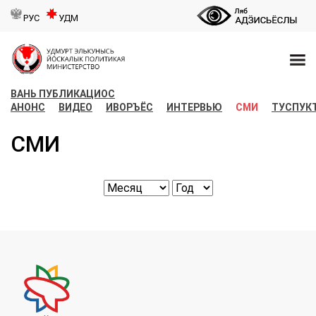
РУС
УДМ
ВАНЬ ПУБЛИКАЦИОС
АНОНС
ВИДЕО
ИВОРЪЁС
ИНТЕРВЬЮ
СМИ
ТУСПУК
СМИ