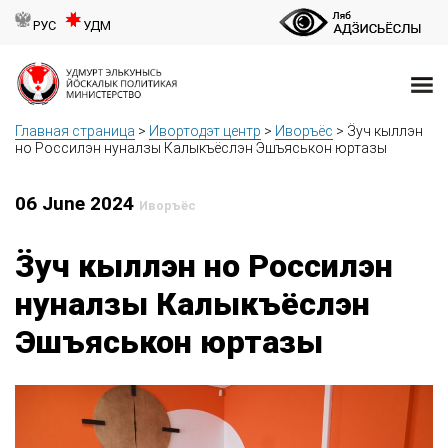
РУС
УДМ
Главная страница
>
Ивортодэт центр
>
Иворъёс
>
Ӟуч кыллэн
но Россилэн нуналзы Калыкъёслэн Эшъяськон юртазы
06 June 2024
Иворъёс
Ӟуч кыллэн но Россилэн
нуналзы Калыкъёслэн
Эшъяськон юртазы