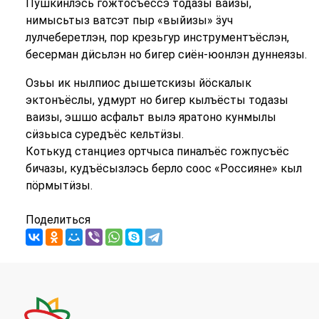
Пушкинлэсь гожтосъёссэ тодазы ваизы,
нимысьтыз ватсэт пыр «выйизы» ӟуч
лулчеберетлэн, пор крезьгур инструментъёслэн,
бесерман дӥсьлэн но бигер сиён-юонлэн дуннеязы.
Озьы ик нылпиос дышетскизы йӧскалык
эктонъёслы, удмурт но бигер кылъёсты тодазы
ваизы, эшшо асфальт вылэ яратоно кунмылы
сӥзьыса суредъёс кельтӥзы.
Котькуд станциез ортчыса пиналъёс гожпусъёс
бичазы, кудъёсызлэсь берло соос «Россияне» кыл
пӧрмытӥзы.
Поделиться