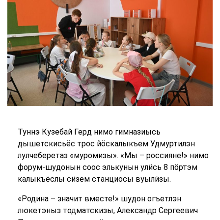
Туннэ Кузебай Герд нимо гимназиысь
дышетскисьёс трос йӧскалыкъем Удмуртилэн
лулчеберетаз «муромизы». «Мы – россияне!» нимо
форум-шудонын соос элькунын улӥсь 8 пӧртэм
калыкъёслы сӥзем станциосы вуылӥзы.
«Родина – значит вместе!» шудон огъетлэн
люкетэныз тодматскизы, Александр Сергеевич