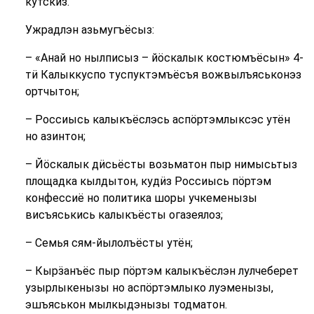
кутскиз.
Ужрадлэн азьмугъёсыз:
– «Анай но нылписыз – йӧскалык костюмъёсын» 4-
тӥ Калыккуспо туспуктэмъёсъя вожвылъяськонэз
ортчытон;
– Россиысь калыкъёслэсь аспӧртэмлыксэс утён
но азинтон;
– Йӧскалык дӥсьёсты возьматон пыр нимысьтыз
площадка кылдытон, кудӥз Россиысь пӧртэм
конфессиё но политика шоры учкеменызы
висъяськись калыкъёсты огазеялоз;
– Семья сям-йылолъёсты утён;
– Кырӟанъёс пыр пӧртэм калыкъёслэн лулчеберет
узырлыкенызы но аспӧртэмлыко луэменызы,
эшъяськон мылкыдэнызы тодматон.