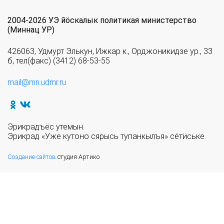
2004-2026 УЭ йöскалык политикая министерство
(Миннац УР)
426063, Удмурт Элькун, Ижкар к., Орджоникидзе ур., 33
б, тел(факс) (3412) 68-53-55
mail@mn.udmr.ru
Эрикрадъёс утемын.
Эрикрад «Уже кутоно сярысь тупанкылъя» сётӥське.
Создание сайтов
студия Артико