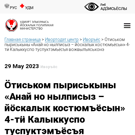
РУС
УДМ
Главная страница
>
Ивортодэт центр
>
Иворъёс
>
Ӧтиськом
пыриськыны «Анай но нылписыз – йӧскалык костюмъёсын» 4-
тӥ Калыккуспо туспуктэмъёсъя вожвылъяськонэ
29 May 2023
Иворъёс
Ӧтиськом пыриськыны
«Анай но нылписыз –
йӧскалык костюмъёсын»
4-тӥ Калыккуспо
туспуктэмъёсъя