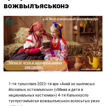
вожвылъяськонэ
1-тӥ тулыспалэ 2023-тӥ аре «Анай но нылписыз
йӧскалык кстюмъёсын» («Мама и дети в
национальных костюмах») 4-тӥ Калыккуспо
туспуктэмъёсъя вожвылъяськон аслэсьтыз ужзэ