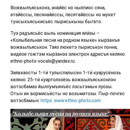
Вожвылъяськонэ, анайёс но нылпиос сяна,
атайёссы, песянайёссы, песятайёссы но мукет
тунсыкъяськисьёс пыриськыны быгато.
Туэ радъясьёс выль номинация ялӥзы –
«Колыбельная песня на родном языке» кырӟанъя
вожвылъяськон. Таяз люкетэ пыриськон понна,
видеое гожтэм кырӟанэз электрон адресъя келяно
ethno-photo-vocals@yandex.ru.
Заявкаосты 1-тӥ тулыспалысен 1-тӥ куарусёнозь
келяно. 25-тӥ куартолэзёзь вожвылъяськонлэн
вотэсбамаз йылпумъянъёс лэсьтэмын луозы.
Отын ик вормисьёсты но возьматозы. Пыр-почгес
вотэсбамын:
https: www.ethno-photo.com