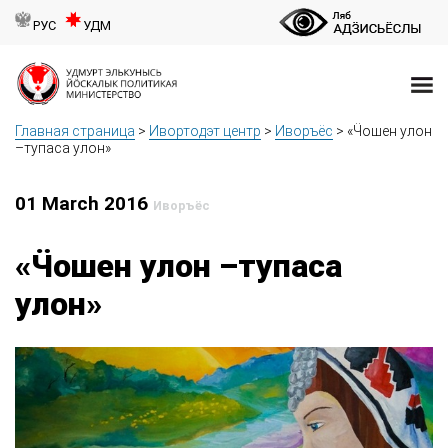
РУС
УДМ
Главная страница
>
Ивортодэт центр
>
Иворъёс
>
«Ӵошен улон
–тупаса улон»
01 March 2016
Иворъёс
«Ӵошен улон –тупаса
улон»