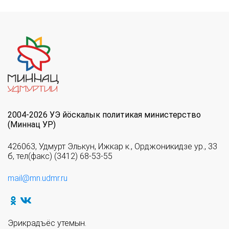
2004-2026 УЭ йöскалык политикая министерство
(Миннац УР)
426063, Удмурт Элькун, Ижкар к., Орджоникидзе ур., 33
б, тел(факс) (3412) 68-53-55
mail@mn.udmr.ru
Эрикрадъёс утемын.