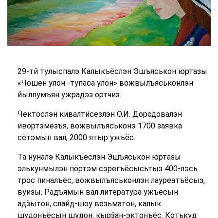
29-тӥ тулыспалэ Калыкъёслэн Эшъяськон юртазы
«Ӵошен улон -тупаса улон» вожвылъяськонлэн
йылпумъян ужрадэз ортчиз.
Ӵектослэн кивалтӥсезлэн О.И. Дородовалэн
ивортэмезъя, вожвылъяськонэ 1700 заявка
сётэмын вал, 2000 ятыр ужъёс.
Та нуналэ Калыкъёслэн Эшъяськон юртазы
элькунмылэн пӧртэм сэрегъёсысьтыз 400-лэсь
трос пиналъёс, вожвылъяськонлэн лауреатъёсыз,
вуизы. Радъямын вал литература ужъёсын
адӟытон, слайд-шоу возьматон, калык
шудонъёсын шудон, кырӟан-эктонъёс. Котькуд