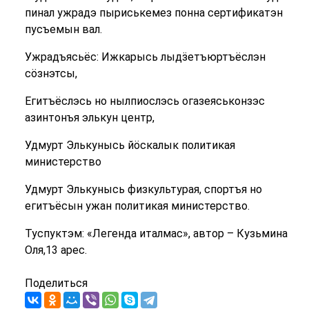
пинал ужрадэ пыриськемез понна сертификатэн
пусъемын вал.
Ужрадъясьёс: Ижкарысь лыдӟетъюртъёслэн
сӧзнэтсы,
Егитъёслэсь но нылпиослэсь огазеяськонзэс
азинтонъя элькун центр,
Удмурт Элькунысь йӧскалык политикая
министерство
Удмурт Элькунысь физкультурая, спортъя но
егитъёсын ужан политикая министерство.
Туспуктэм: «Легенда италмас», автор – Кузьмина
Оля,13 арес.
Поделиться