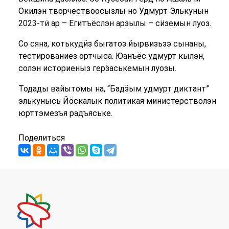
Окилэн творчествоосызлы но Удмурт Элькунын
2023-тӥ ар – Егитъёслэн арзылы – сӥземын луоз.
Со сяна, котькудӥз быгатоз йырвизьзэ сынаны,
тестированиез ортчыса. Юанъёс удмурт кылэн,
солэн историеныз герӟаськемын луозы.
Тодады вайытомы на, “Бадӟым удмурт диктант”
элькунысь Йӧскалык политикая министерстволэн
юрттэмезъя радъяське.
Поделиться