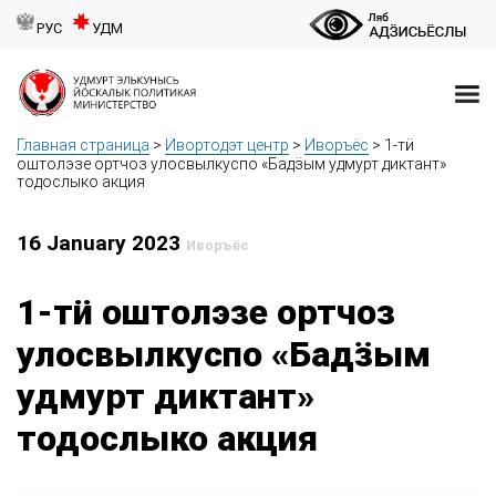
РУС
УДМ
Главная страница
>
Ивортодэт центр
>
Иворъёс
>
1-тӥ
оштолэзе ортчоз улосвылкуспо «Бадӟым удмурт диктант»
тодослыко акция
16 January 2023
Иворъёс
1-тӥ оштолэзе ортчоз
улосвылкуспо «Бадӟым
удмурт диктант»
тодослыко акция