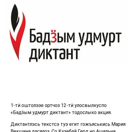
1-тӥ оштолэзе ортчоз 12-тӥ улосвылкуспо
«Бадӟым удмурт диктант» тодослыко акция.
Диктантлэсь текстсэ туэ егит гожъяськись Мария
Векшина дасялоз. Со Кузебай Герд но Ашальчи