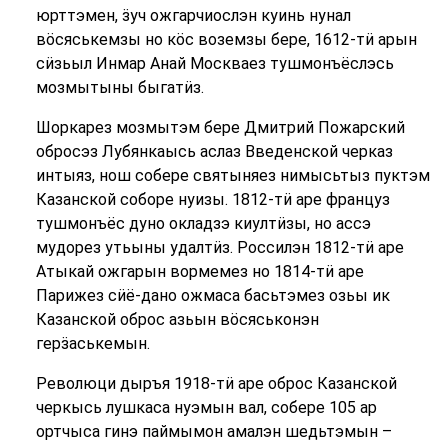
юрттэмен, ӟуч ожгарчиослэн куинь нунал
вӧсяськемзы но кӧс воземзы бере, 1612-тӥ арын
сӥзьыл Инмар Анай Москваез тушмонъёслэсь
мозмытыны быгатӥз.
Шоркарез мозмытэм бере Дмитрий Пожарский
обросэз Лубянкаысь аслаз Введенской черказ
интыяз, нош собере святыняез нимысьтыз пуктэм
Казанской соборе нуизы. 1812-тӥ аре француз
тушмонъёс дуно окладзэ киултӥзы, но ассэ
мудорез утьыны удалтӥз. Россилэн 1812-тӥ аре
Атыкай ожгарын вормемез но 1814-тӥ аре
Парижез сӥё-дано ожмаса басьтэмез озьы ик
Казанской оброс азьын вӧсяськонэн
герӟаськемын.
Революци дыръя 1918-тӥ аре оброс Казанской
черкысь лушкаса нуэмын вал, собере 105 ар
ортчыса гинэ паймымон амалэн шедьтэмын –