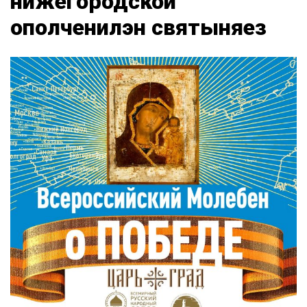
нижегородской
ополченилэн святыняез