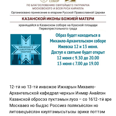
12-тӥ но 13-тӥ инвожое Ижкарын Михаило-
Архангельской кафедрал черкын Инмар Анайлэн
Казанской обросэз пуктэмын луоз – со 1612-тӥ аре
Москваез но быдэс Россиез полякъёслэн но
литовецъёслэн киултэмысьтызы эрике поттэм