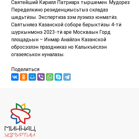
Святейший Кирилл Патриарх тыршемен. Мудорез
Переделкино резиденциысьтыз складаз
шедьтӥзы. Экспертиза зэм луэмзэ юнматӥз.
Святыняез Казанской соборе берыктӥзы 4-тӥ
шуркынмонэ 2023-тӥ аре Москваын Горд
площадьын – Инмар Анайлэн Казанской
обросэзлэн праздниказ но Калыкъёслэн
огазеяськон нуналазы.
Поделиться