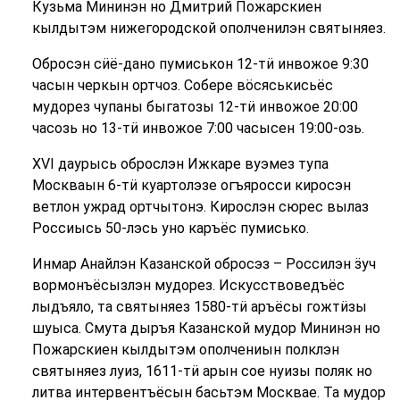
Кузьма Мининэн но Дмитрий Пожарскиен
кылдытэм нижегородской ополченилэн святыняез.
Обросэн сӥё-дано пумиськон 12-тӥ инвожое 9:30
часын черкын ортчоз. Собере вӧсяськисьёс
мудорез чупаны быгатозы 12-тӥ инвожое 20:00
часозь но 13-тӥ инвожое 7:00 часысен 19:00-озь.
XVI даурысь оброслэн Ижкаре вуэмез тупа
Москваын 6-тӥ куартолэзе огъяросси киросэн
ветлон ужрад ортчытонэ. Кирослэн сюрес вылаз
Россиысь 50-лэсь уно каръёс пумисько.
Инмар Анайлэн Казанской обросэз – Россилэн ӟуч
вормонъёсызлэн мудорез. Искусствоведъёс
лыдъяло, та святыняез 1580-тӥ аръёсы гожтӥзы
шуыса. Смута дыръя Казанской мудор Мининэн но
Пожарскиен кылдытэм ополчениын полклэн
святыняез луиз, 1611-тӥ арын сое нуизы поляк но
литва интервентъёсын басьтэм Москвае. Та мудор