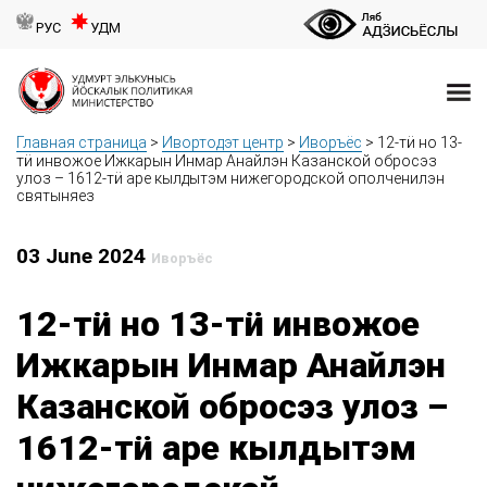
РУС
УДМ
Главная страница
>
Ивортодэт центр
>
Иворъёс
>
12-тӥ но 13-
тӥ инвожое Ижкарын Инмар Анайлэн Казанской обросэз
улоз – 1612-тӥ аре кылдытэм нижегородской ополченилэн
святыняез
03 June 2024
Иворъёс
12-тӥ но 13-тӥ инвожое
Ижкарын Инмар Анайлэн
Казанской обросэз улоз –
1612-тӥ аре кылдытэм