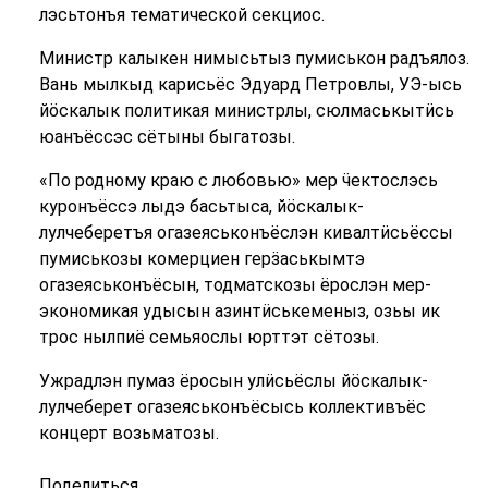
лэсьтонъя тематической секциос.
Министр калыкен нимысьтыз пумиськон радъялоз.
Вань мылкыд карисьёс Эдуард Петровлы, УЭ-ысь
йӧскалык политикая министрлы, сюлмаськытӥсь
юанъёссэс сётыны быгатозы.
«По родному краю с любовью» мер ӵектослэсь
куронъёссэ лыдэ басьтыса, йӧскалык-
лулчеберетъя огазеяськонъёслэн кивалтӥсьёссы
пумиськозы комерциен герӟаськымтэ
огазеяськонъёсын, тодматскозы ёрослэн мер-
экономикая удысын азинтӥськеменыз, озьы ик
трос нылпиё семьяослы юрттэт сётозы.
Ужрадлэн пумаз ёросын улӥсьёслы йӧскалык-
лулчеберет огазеяськонъёсысь коллективъёс
концерт возьматозы.
Поделиться