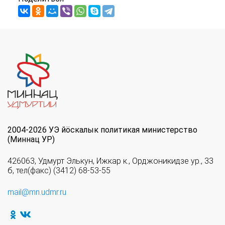
2004-2026 УЭ йöскалык политикая министерство
(Миннац УР)
426063, Удмурт Элькун, Ижкар к., Орджоникидзе ур., 33
б, тел(факс) (3412) 68-53-55
mail@mn.udmr.ru