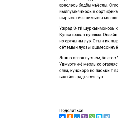
ареслэсь бадӟымъёслы. Огл
йылпумъянъёсын сертификат
нырысетӥяз нимысьтыз ожга
Ужрад 8-тӥ шуркынмонозь к
Кункатэзлэн нуналаз. Онлай
но ортчыны луэ. Отын ик пы
сётэмын луозы ошмессинъёс
Эшшо огпол пусъём, ӵектос
Удмуртии») мерлыко огазеяс
сяна, кунсьӧре но паськыт 
валтӥсь радъясез луэ.
Поделиться