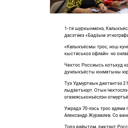
1-тӥ шуркынмонэ, Калыкъёсл
дасэтӥез «Бадӟым этнографич
«Калыкъёсмы трос, нош кунм
кыстӥськоз офлайн- но онл
Ӵектос Россиысь котькуд к
дунлыкъёсты юнматыны юртт
Туэ Удмуртиын диктантэз 2
лыдӟетъюрт. Отын ӵектослэн
огазеяськонъёслэн огмуртъё
Ужрадэ 70-лэсь трос адями 
Александр Журавлев. Со ван
Тодэ вайытом, диктант Росс