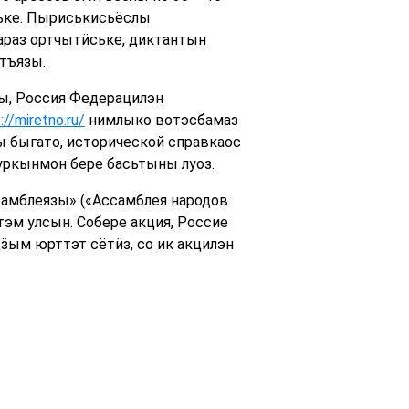
ське. Пыриськисьёслы
араз ортчытӥське, диктантын
тъязы.
ы, Россия Федерацилэн
://miretno.ru/
нимлыко вотэсбамаз
ы быгато, исторической справкаос
ркынмон бере басьтыны луоз.
амблеязы» («Ассамблея народов
эм улсын. Собере акция, Россие
ӟым юрттэт сётӥз, со ик акцилэн