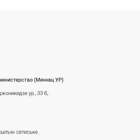
министерство (Миннац УР)
джоникидзе ур., 33 б,
ылъя» сётӥське.