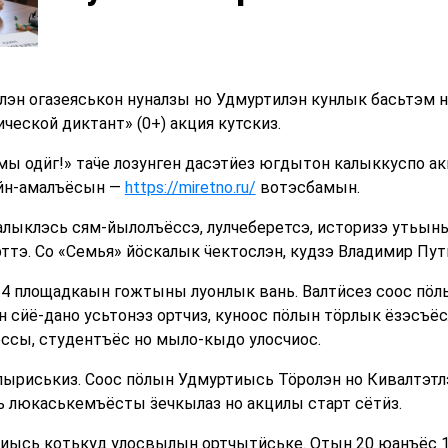
эн огазеяськон нуналзы но Удмуртилэн кунлык басьтэм 
еской диктант» (0+) акция кутскиз.
ы одӥг!» таӵе лозунген дасэтӥез югдытон калыккуспо а
айн-амалъёсын —
https://miretno.ru/
вотэсбамын.
алыклэсь сям-йылолъёссэ, лулчеберетсэ, историзэ утьын
э. Со «Семья» йӧскалык ӵектослэн, кудзэ Владимир Пут
14 площадкаын гожтыны луонлык вань. Валтӥсез соос пӧ
 сӥё-дано усьтонэз ортчиз, куноос пӧлын тӧрлык ёзэсъёс
ссы, студентъёс но мыло-кыдо улосчиос.
пыриськиз. Соос пӧлын Удмуртиысь Тӧролэн но Кивалтэт
ь люкаськемъёсты ӟечкылаз но акцилы старт сётӥз.
иысь котькуд улосвылын ортчытӥське. Отын 20 юанъёс 16