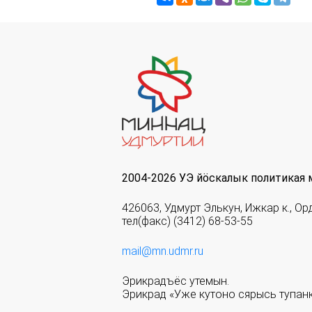
2004-2026 УЭ йöскалык политикая 
426063, Удмурт Элькун, Ижкар к., Ор
тел(факс) (3412) 68-53-55
mail@mn.udmr.ru
Эрикрадъёс утемын.
Эрикрад «Уже кутоно сярысь тупанк