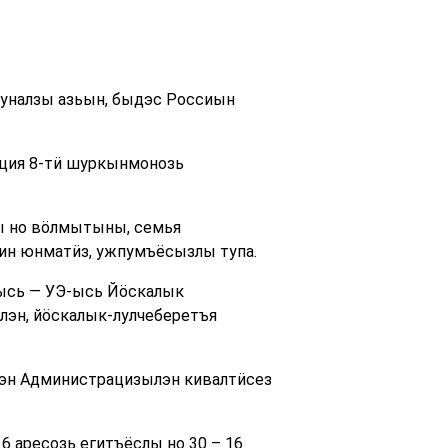
нуналзы азьын, быдэс Россиын
кция 8-тӥ шуркынмонозь
ы но вӧлмытыны, семья
ин юнматӥз, ужпумъёсызлы тупа.
лысь — УЭ-ысь Йӧскалык
лэн, йӧскалык-лулчеберетъя
лэн Администрацизылэн кивалтӥсез
 аресозь егитъёслы но 30 – 16