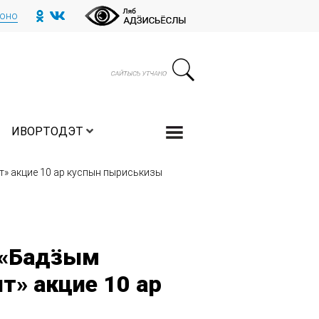
тоно
ИВОРТОДЭТ
т» акцие 10 ар куспын пыриськизы
 «Бадӟым
т» акцие 10 ар