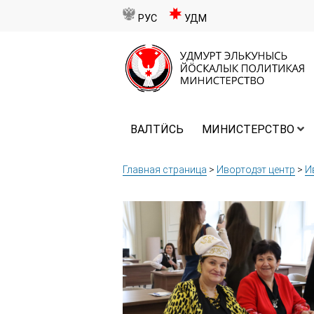
РУС
УДМ
ВАЛТӤСЬ
МИНИСТЕРСТВО
Главная страница
>
Ивортодэт центр
>
И