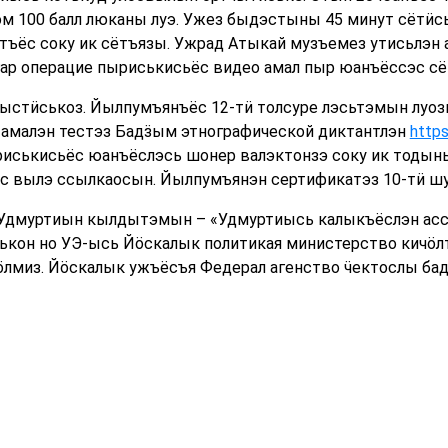
ом 100 балл люканы луэ. Ужез быдэстыны 45 минут сётӥ
ъёс соку ик сётъязы. Ужрад Атыкай музъемез утисьлэн 
р операцие пыриськисьёс видео амал пыр юанъёссэс сё
ыстӥськоз. Йылпумъянъёс 12-тӥ толсуре лэсьтэмын луоз
н амалэн тестэз Бадӟым этнографической диктантлэн
https
риськисьёс юанъёслэсь шонер валэктонзэ соку ик тодын
 вылэ ссылкаосын. Йылпумъянэн сертификатэз 10-тӥ шу
 Удмуртиын кылдытэмын – «Удмуртиысь калыкъёслэн асс
ькон но УЭ-ысь Йӧскалык политикая министерство кичӧлт
вӧлмиз. Йӧскалык ужъёсъя Федерал агенство ӵектослы бад