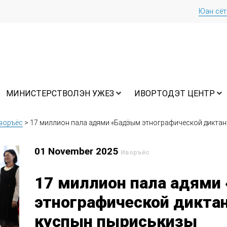
Юан сё
МИНИСТЕРСТВОЛЭН УЖЕЗ
ИВОРТОДЭТ ЦЕНТР
воръёс
>
17 миллион пала адями «Бадӟым этнографической диктан
01 November 2025
Иворъёс
17 миллион пала адями
этнографической диктан
куспын пыриськизы