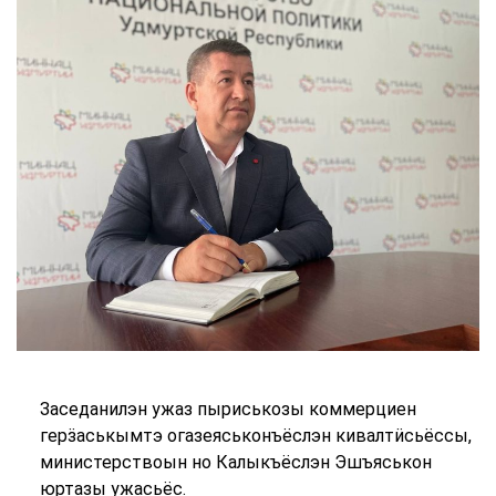
Заседанилэн ужаз пыриськозы коммерциен
герӟаськымтэ огазеяськонъёслэн кивалтӥсьёссы,
министерствоын но Калыкъёслэн Эшъяськон
юртазы ужасьёс.