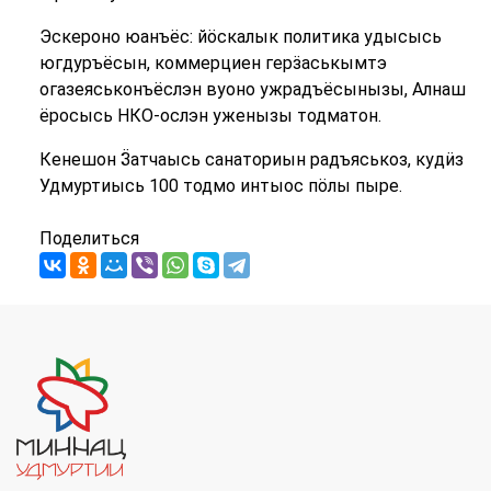
Эскероно юанъёс: йӧскалык политика удысысь
югдуръёсын, коммерциен герӟаськымтэ
огазеяськонъёслэн вуоно ужрадъёсынызы, Алнаш
ёросысь НКО-ослэн уженызы тодматон.
Кенешон Ӟатчаысь санаториын радъяськоз, кудӥз
Удмуртиысь 100 тодмо интыос пӧлы пыре.
Поделиться