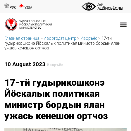
РУС
УДМ
Главная страница
>
Ивортодэт центр
>
Иворъёс
>
17-тӥ
гудырикошконэ Йӧскалык политикая министр бордын ялан
ужась кенешон ортчоз
10 August 2023
Иворъёс
17-тӥ гудырикошконэ
Йӧскалык политикая
министр бордын ялан
ужась кенешон ортчоз