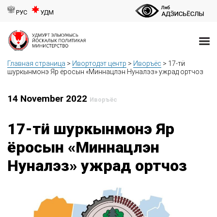
РУС
УДМ
Главная страница
>
Ивортодэт центр
>
Иворъёс
>
17-тӥ
шуркынмонэ Яр ёросын «Миннацлэн Нуналэз» ужрад ортчоз
14 November 2022
Иворъёс
17-тӥ шуркынмонэ Яр
ёросын «Миннацлэн
Нуналэз» ужрад ортчоз