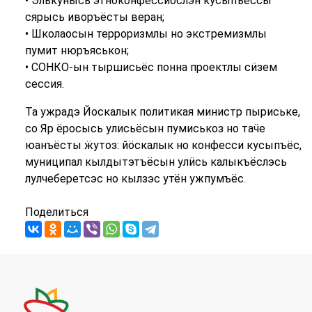
• Элькунысь этноконфессиослэн кусыпъёссы
сярысь иворъёсты веран;
• Школаосын терроризмлы но экстремизмлы
пумит нюръяськон;
• СОНКО-ын тыршисьёс понна проектлы сӥзем
сессия.
Та ужрадэ Йоскалык политикая министр пыриське,
со Яр ёросысь улисьёсын пумиськоз но таӵе
юанъёсты ӝутоз: йӧскалык но конфесси кусыпъёс,
муниципал
кылдытэтъёсын улӥсь калыкъёслэсь
лулчеберетсэс но кылзэс утён ужпумъёс.
Поделиться