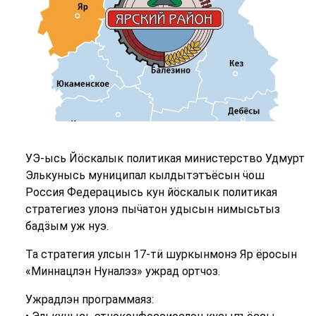
УЭ-ысь Йӧскалык политикая министерство Удмурт
Элькунысь муниципал кылдытэтъёсын ӵош
Россия Федерациысь кун йӧскалык политикая
стратегиез улонэ пыӵатон удысын нимысьтыз
бадӟым уж нуэ.
Та стратегия улсын 17-тӥ шуркынмонэ Яр ёросын
«Миннацлэн Нуналэз» ужрад ортчоз.
Ужрадлэн программаяз: