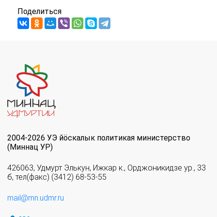
Поделиться
2004-2026 УЭ йöскалык политикая министерство
(Миннац УР)
426063, Удмурт Элькун, Ижкар к., Орджоникидзе ур., 33
б, тел(факс) (3412) 68-53-55
mail@mn.udmr.ru