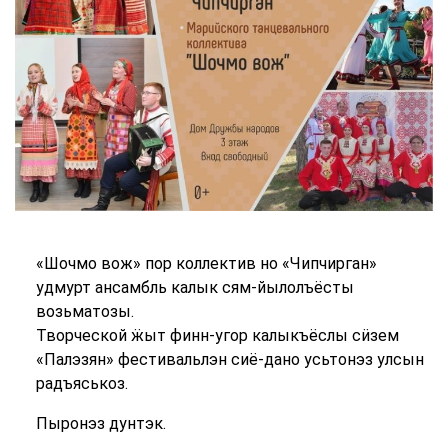
«Шочмо вож» пор коллектив но «Чипчирган»
удмурт ансамбль калык сям-йылолъёсты
возьматозы.
Творческой ӝыт финн-угор калыкъёслы сӥзем
«Палэзян» фестивальлэн сиё-дано усьтонэз улсын
радъяськоз.
Пыронэз дунтэк.