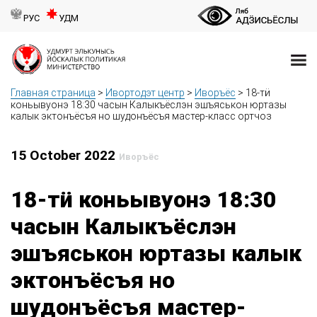
РУС
УДМ
Главная страница
>
Ивортодэт центр
>
Иворъёс
>
18-тӥ
коньывуонэ 18:30 часын Калыкъёслэн эшъяськон юртазы
калык эктонъёсъя но шудонъёсъя мастер-класс ортчоз
15 October 2022
Иворъёс
18-тӥ коньывуонэ 18:30
часын Калыкъёслэн
эшъяськон юртазы калык
эктонъёсъя но
шудонъёсъя мастер-