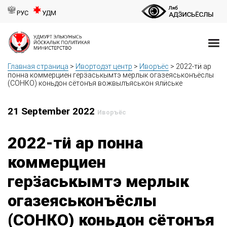
РУС
УДМ
Главная страница
>
Ивортодэт центр
>
Иворъёс
>
2022-тӥ ар
понна коммерциен герӟаськымтэ мерлык огазеяськонъёслы
(СОНКО) коньдон сётонъя вожвылъяськон ялӥське
21 September 2022
Иворъёс
2022-тӥ ар понна
коммерциен
герӟаськымтэ мерлык
огазеяськонъёслы
(СОНКО) коньдон сётонъя