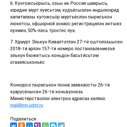
6. Кунгожсьӧрысь, озьы ик Россия шаерысь,
юридик мурт луисьтэм, кудъёсызлэн индылонрад
капиталазы кугожсьӧр муртъёслэн пыриськон
люкетсы, офшорной зонаос регистрацилэн интыез
луэмен, 50%-лэсь тросгес луэ;
7. Удмурт Элькун Кивалтэтлэн 27-тӥ оштолэзьысен
2018-тӥ арлэн 157-тӥ номеро постановлениезъя
элькун бюжетысь коньдон басьтӥсьтэм
огазеяськонъёс
Конкурсэ пыриськон понна заявкаосты 26-тӥ
куарусёнысен 26-тӥ коньвуонозь
Министерстволэн электрон адресаз келяно:
mail@mn.udmr.ru
Поделиться