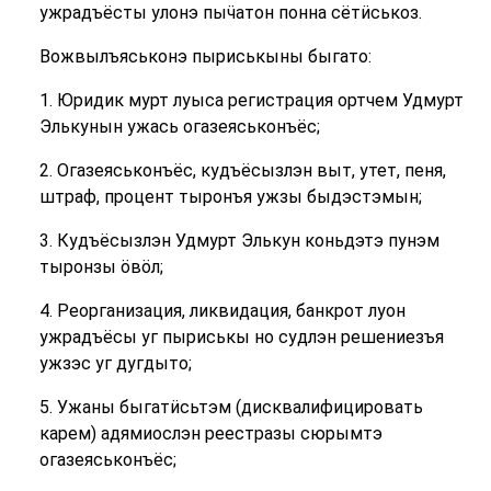
ужрадъёсты улонэ пыӵатон понна сётӥськоз.
Вожвылъяськонэ пыриськыны быгато:
1. Юридик мурт луыса регистрация ортчем Удмурт
Элькунын ужась огазеяськонъёс;
2. Огазеяськонъёс, кудъёсызлэн выт, утет, пеня,
штраф, процент тыронъя ужзы быдэстэмын;
3. Кудъёсызлэн Удмурт Элькун коньдэтэ пунэм
тыронзы ӧвӧл;
4. Реорганизация, ликвидация, банкрот луон
ужрадъёсы уг пыриськы но судлэн решениезъя
ужзэс уг дугдыто;
5. Ужаны быгатӥсьтэм (дисквалифицировать
карем) адямиослэн реестразы сюрымтэ
огазеяськонъёс;