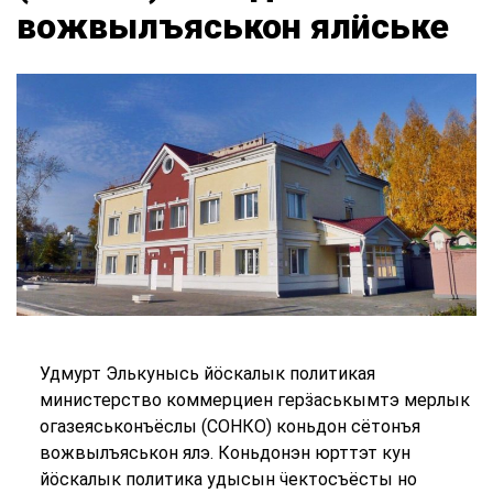
вожвылъяськон ялӥське
Удмурт Элькунысь йӧскалык политикая
министерство коммерциен герӟаськымтэ мерлык
огазеяськонъёслы (СОНКО) коньдон сётонъя
вожвылъяськон ялэ. Коньдонэн юрттэт кун
йӧскалык политика удысын ӵектосъёсты но