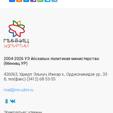
2004-2026 УЭ йöскалык политикая министерство
(Миннац УР)
426063, Удмурт Элькун, Ижкар к., Орджоникидзе ур., 33
б, тел(факс) (3412) 68-53-55
mail@mn.udmr.ru
Эрикрадъёс утемын.