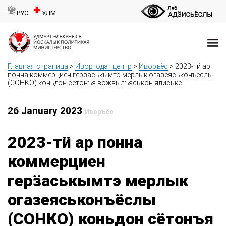
РУС
УДМ
Главная страница
>
Ивортодэт центр
>
Иворъёс
>
2023-тӥ ар
понна коммерциен герӟаськымтэ мерлык огазеяськонъёслы
(СОНКО) коньдон сётонъя вожвылъяськон ялӥське
26 January 2023
Иворъёс
2023-тӥ ар понна
коммерциен
герӟаськымтэ мерлык
огазеяськонъёслы
(СОНКО) коньдон сётонъя