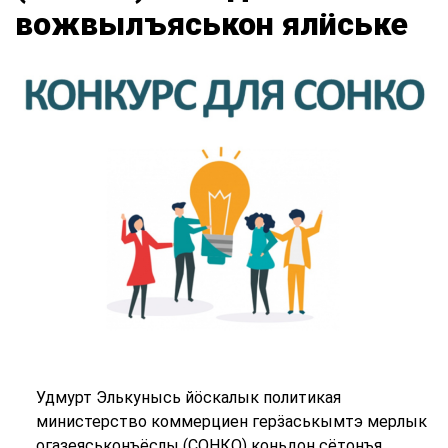
вожвылъяськон ялӥське
Удмурт Элькунысь йӧскалык политикая
министерство коммерциен герӟаськымтэ мерлык
огазеяськонъёслы (СОНКО) коньдон сётонъя