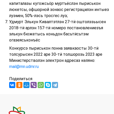
капиталазы кугожсьӧр муртъёслэн пыриськон
люкетсы, офшорной зонаос регистрацилэн интыез
луэмен, 50%-лэсь тросгес луэ;
Удмурт Элькун Кивалтэтлэн 27-тӥ оштолэзьысен
2018-тӥ арлэн 157-тӥ номеро постановлениезъя
элькун бюжетысь коньдон басьтӥсьтэм
огазеяськонъёс
Конкурсэ пыриськон понна заявкаосты 30-тӥ
толсурысен 2022 аре 30-тӥ толшорозь 2023 аре
Министерстволэн электрон адресаз келяно:
mail@mn.udmr.ru
Поделиться