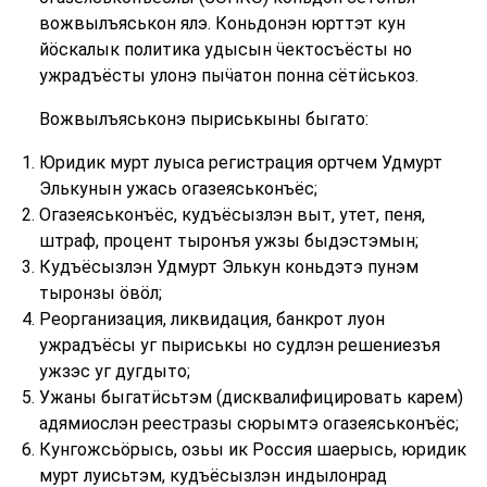
вожвылъяськон ялэ. Коньдонэн юрттэт кун
йӧскалык политика удысын ӵектосъёсты но
ужрадъёсты улонэ пыӵатон понна сётӥськоз.
Вожвылъяськонэ пыриськыны быгато:
Юридик мурт луыса регистрация ортчем Удмурт
Элькунын ужась огазеяськонъёс;
Огазеяськонъёс, кудъёсызлэн выт, утет, пеня,
штраф, процент тыронъя ужзы быдэстэмын;
Кудъёсызлэн Удмурт Элькун коньдэтэ пунэм
тыронзы ӧвӧл;
Реорганизация, ликвидация, банкрот луон
ужрадъёсы уг пыриськы но судлэн решениезъя
ужзэс уг дугдыто;
Ужаны быгатӥсьтэм (дисквалифицировать карем)
адямиослэн реестразы сюрымтэ огазеяськонъёс;
Кунгожсьӧрысь, озьы ик Россия шаерысь, юридик
мурт луисьтэм, кудъёсызлэн индылонрад