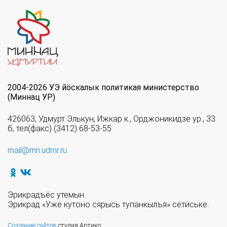
2004-2026 УЭ йöскалык политикая министерство
(Миннац УР)
426063, Удмурт Элькун, Ижкар к., Орджоникидзе ур., 33
б, тел(факс) (3412) 68-53-55
mail@mn.udmr.ru
Эрикрадъёс утемын.
Эрикрад «Уже кутоно сярысь тупанкылъя» сётӥське.
Создание сайтов
студия Артико