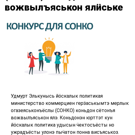
вожвылъяськон ялӥське
Удмурт Элькунысь йӧскалык политикая
министерство коммерциен герӟаськымтэ мерлык
огазеяськонъёслы (СОНКО) коньдон сётонъя
вожвылъяськон ялэ. Коньдонэн юрттэт кун
йӧскалык политика удысын ӵектосъёсты но
ужрадъёсты улонэ пыӵатон понна висъяськоз.