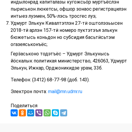
индылонрад капиталазы кугожсьӧр муртъёслэн
пыриськон люкетсы, офшор зонаос регистрацилэн
интыез луэмен, 50%-лэсь тросгес луэ;
Удмурт Элькун Кивалтэтлэн 27-тӥ оштолэзьысен
2018-тӥ арлэн 157-тӥ номеро пуктэтэъя элькун
бюжетысь коньдон но субсидия басьтӥсьтэм
огазеяськонъёс;
Герӟаськоно тодэтъёс – Удмурт Элькунысь
йӧскалык политикая министерство, 426063, Удмурт
Элькун, Ижкар, Орджоникидзе урам, 33б.
Телефон: (3412) 68-77-98 (доб. 143).
Электрон почта:
mail@mn.udmr.ru
Поделиться