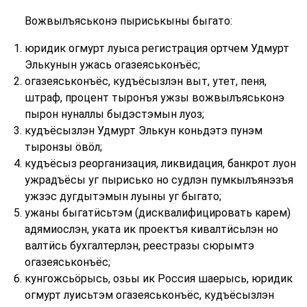
Вожвылъяськонэ пыриськыны быгато:
юридик огмурт луыса регистрация ортчем Удмурт
Элькунын ужась огазеяськонъёс;
огазеяськонъёс, кудъёсызлэн выт, утет, пеня,
штраф, процент тыронъя ужзы вожвылъяськонэ
пырон нуналлы быдэстэмын луоз;
кудъёсызлэн Удмурт Элькун коньдэтэ пунэм
тыронзы ӧвӧл;
кудъёсыз реорганизация, ликвидация, банкрот луон
ужрадъёсы уг пырисько но судлэн пумкылъянэзъя
ужзэс дугдытэмын луыны уг быгато;
ужаны быгатӥсьтэм (дисквалифицировать карем)
адямиослэн, уката ик проектъя кивалтӥсьлэн но
валтӥсь бухгалтерлэн, реестразы сюрымтэ
огазеяськонъёс;
кунгожсьӧрысь, озьы ик Россия шаерысь, юридик
огмурт луисьтэм огазеяськонъёс, кудъёсызлэн