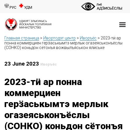
РУС
УДМ
Главная страница
>
Ивортодэт центр
>
Иворъёс
>
2023-тӥ ар
понна коммерциен герӟаськымтэ мерлык огазеяськонъёслы
(СОНКО) коньдон сётонъя вожвылъяськон ялӥське
23 June 2023
Иворъёс
2023-тӥ ар понна
коммерциен
герӟаськымтэ мерлык
огазеяськонъёслы
(СОНКО) коньдон сётонъя