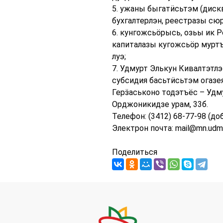
5. ужаны быгатӥсьтэм (диск
бухгалтерлэн, реестразы сю
6. кунгожсьӧрысь, озьы ик 
капиталазы кугожсьӧр муртъ
луэ;
7. Удмурт Элькун Кивалтэтл
субсидия басьтӥсьтэм огазе
Герӟаськоно тодэтъёс – Удм
Орджоникидзе урам, 33б.
Телефон: (3412) 68-77-98 (доб
Электрон почта: mail@mn.udmr
Поделиться