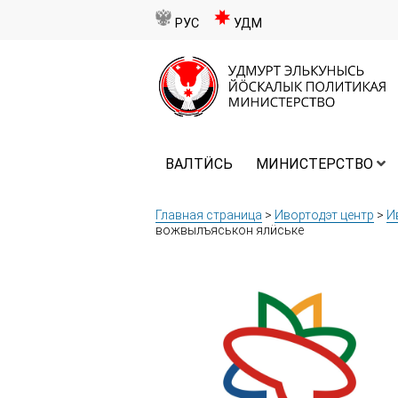
РУС
УДМ
ВАЛТӤСЬ
МИНИСТЕРСТВО
Главная страница
>
Ивортодэт центр
>
И
вожвылъяськон ялӥське