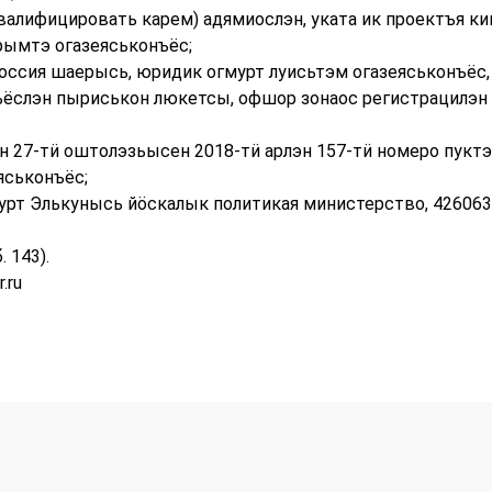
валифицировать карем) адямиослэн, уката ик проектъя ки
рымтэ огазеяськонъёс;
Россия шаерысь, юридик огмурт луисьтэм огазеяськонъёс
ёслэн пыриськон люкетсы, офшор зонаос регистрацилэн 
эн 27-тӥ оштолэзьысен 2018-тӥ арлэн 157-тӥ номеро пук
яськонъёс;
урт Элькунысь йӧскалык политикая министерство, 426063,
. 143).
.ru