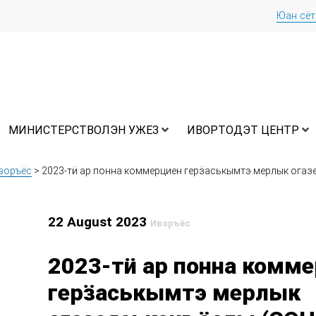
Юан сё
МИНИСТЕРСТВОЛЭН УЖЕЗ
ИВОРТОДЭТ ЦЕНТР
воръёс
>
2023-тӥ ар понна коммерциен герӟаськымтэ мерлык огаз
22 August 2023
Иворъёс
2023-тӥ ар понна комм
герӟаськымтэ мерлык