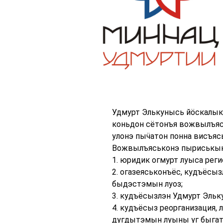
Удмурт Элькунысь йӧскалык
коньдон сётонъя вожвылъяс
улонэ пыӵатон понна висъяс
Вожвылъяськонэ пыриськын
1. юридик огмурт луыса рег
2. огазеяськонъёс, кудъёсы
быдэстэмын луоз;
3. кудъёсызлэн Удмурт Эльк
4. кудъёсыз реорганизация,
дугдытэмын луыны уг быгат