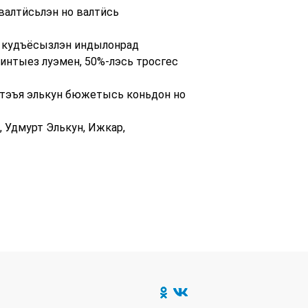
валтӥсьлэн но валтӥсь
, кудъёсызлэн индылонрад
интыез луэмен, 50%-лэсь тросгес
тэтэъя элькун бюжетысь коньдон но
 Удмурт Элькун, Ижкар,