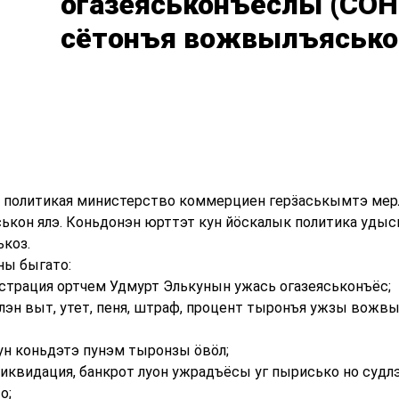
огазеяськонъёслы (СОН
сётонъя вожвылъясько
 политикая министерство коммерциен герӟаськымтэ мер
ькон ялэ. Коньдонэн юрттэт кун йӧскалык политика уды
ькоз.
ы быгато:
истрация ортчем Удмурт Элькунын ужась огазеяськонъёс;
злэн выт, утет, пеня, штраф, процент тыронъя ужзы вожв
ун коньдэтэ пунэм тыронзы ӧвӧл;
 ликвидация, банкрот луон ужрадъёсы уг пырисько но суд
о;