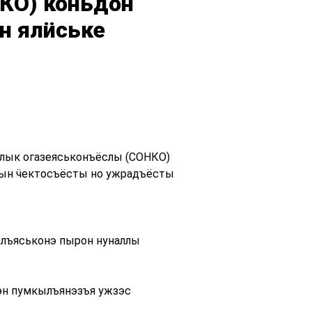
КО) коньдон
н ялӥське
лык огазеяськонъёслы (СОНКО)
сын ӵектосъёсты но ужрадъёсты
ылъяськонэ пырон нуналлы
лэн пумкылъянэзъя ужзэс