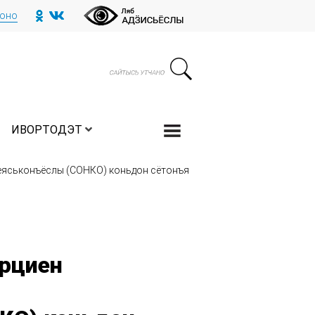
тоно
ИВОРТОДЭТ
еяськонъёслы (СОНКО) коньдон сётонъя
ерциен