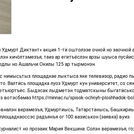
 Удмурт Диктант» акция 1-тӥ оштолэзе очной но заочной
лэн кичӧлтэмезъя, таиз ар егитъёслэн арзы шуыса пусйис
рдлы но Ашальчи Окилы 125 ар тырмонэн.
с нимысьтыз площадкае лыктыса яке телевизор, радио пы
. Валтӥсь площадка луоз Удмурт кун университет, со ся
ӟетъюртъёс. Быдэсак лыдметэн тодматскыны быгатӥсько
отэсбамаз https://minnac.ru/spisok-ochnyh-ploshhadok-bol
овналэн верамезъя, Удмуртиысь, Татарстанысь, Башкири
лощадкаоссэс радъянъя ог 100 вазиськон (заявка) вуиз.
журналист но прозаик Мария Векшина. Солэн верамезъя, 