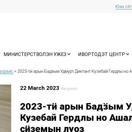
Юан сё
МИНИСТЕРСТВОЛЭН УЖЕЗ
ИВОРТОДЭТ ЦЕНТР
воръёс
>
2023-тӥ арын Бадӟым Удмурт Диктант Кузебай Гердлы но
22 March 2023
Иворъёс
2023-тӥ арын Бадӟым 
Кузебай Гердлы но Аша
сӥземын луоз