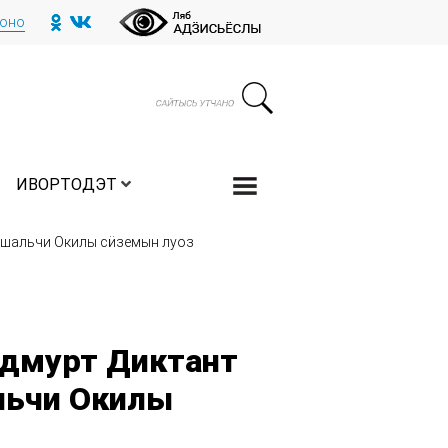
тоно
ИВОРТОДЭТ
 Ашальчи Окилы сӥземын луоз
Удмурт Диктант
льчи Окилы