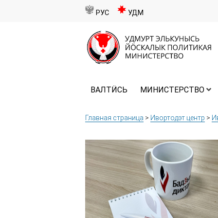
РУС
УДМ
ВАЛТӤСЬ
МИНИСТЕРСТВО
Главная страница
>
Ивортодэт центр
>
И