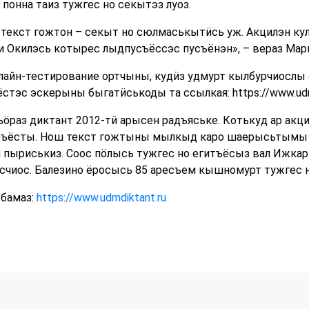
онна таиз тужгес но секытэз луоз.
текст гожтон – секыт но сюлмаськытӥсь уж. Акцилэн ку
и Окилэсь котырес лыдпусъёссэс пусъёнэн», – вераз Мар
лайн-тестирование ортчыны, кудӥз удмурт кылбурчиослы 
стэс эскерыны быгатӥськоды та ссылкая: https://www.udm
ӧраз диктант 2012-тӥ арысен радъяське. Котькуд ар акци
уръёсты. Нош текст гожтыны мылкыд каро шаерысьтымы 
 пыриськиз. Соос пӧлысь тужгес но егитъёсыз вал Ижка
счиос. Балезино ёросысь 85 аресъем кышномурт тужгес н
сбамаз:
https://www.udmdiktant.ru