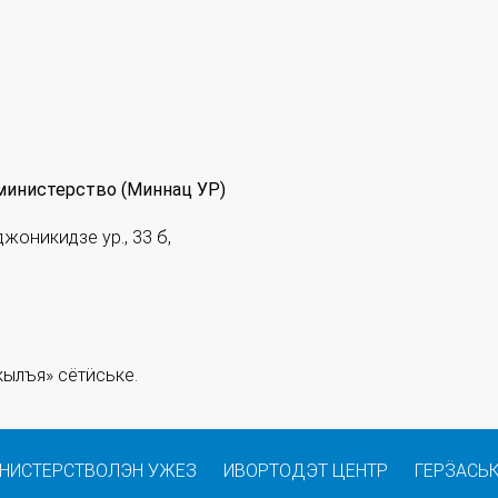
министерство (Миннац УР)
джоникидзе ур., 33 б,
ылъя» сётӥське.
НИСТЕРСТВОЛЭН УЖЕЗ
ИВОРТОДЭТ ЦЕНТР
ГЕРӞАСЬ