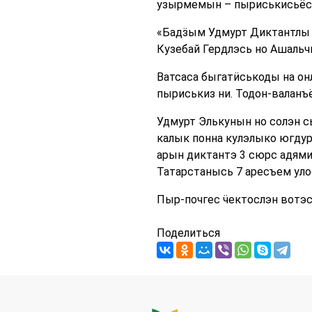
узырмемын – пыриськисьёс п
«Бадӟым Удмурт Диктантлы 
Кузебай Гердлэсь но Ашальч
Ватсаса быгатӥськоды на он
пыриськиз ни. Тодон-валанъё
Удмурт Элькунын но солэн сь
калык понна кулэлыко югд
арын диктантэ 3 сюрс адями
Татарстанысь 7 аресъем уло
Пыр-почгес ӵектослэн вотэ
Поделиться