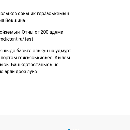
лэлыкез озьы ик герӟаськемын
ия Векшина.
сӥземын. Отчы ог 200 адями
diktant.ru/test
я лыдэ басьтэ элькун но удмурт
пӧртэм гожъяськисьёс. Кылем
рысь, Башкортостанысь но
о арлыдоез луиз.