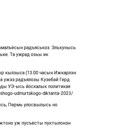
 амалъёсын радъяськоз. Элькунысь
ьке. Та ужрад озьы ик
р кылзыса (13.00 часын Ижкарлэн
на ужэз радъялозы Кузебай Герд
ды УЭ-ысь йӧскалык политикая
shogo-udmurtskogo-diktanta-2023/
ысь, Пермь улосвылысь но
гожтоно уж пусъёсты пуктылонэн