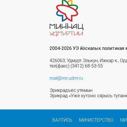
2004-2026 УЭ йöскалык политикая 
426063, Удмурт Элькун, Ижкар к., Ор
тел(факс) (3412) 68-53-55
mail@mn.udmr.ru
Эрикрадъёс утемын.
Эрикрад «Уже кутоно сярысь тупанк
ВАЛТӤСЬ
МИНИСТЕРСТВО
МИ