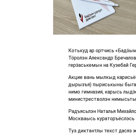
Котькуд ар ортчись «Бадӟым
Тӧролэн Александр Бречалов
герӟаськемын на Кузебай Ге
Акцие вань мылкыд карисьё
дырызъя) пыриськыны быгато
нимо гимназия, карысь лыд
министрестволэн нимысьтыз в
Радъясьлэн Наталья Михайл
Москваысь кураторъёслэсь п
Туэ диктантлы текст дасяз 