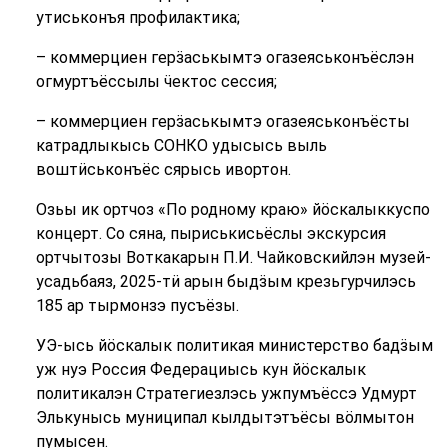
утиськонъя профилактика;
– коммерциен герӟаськымтэ огазеяськонъёслэн
огмуртъёссылы ӵектос сессия;
– коммерциен герӟаськымтэ огазеяськонъёсты
катрадлыкысь СОНКО удысысь выль
воштӥськонъёс сярысь ивортон.
Озьы ик ортчоз «По родному краю» йӧскалыккуспо
концерт. Со сяна, пыриськисьёслы экскурсия
ортчытозы Воткакарын П.И. Чайковскийлэн музей-
усадьбаяз, 2025-тӥ арын быдӟым крезьгурчилэсь
185 ар тырмонзэ пусъёзы.
УЭ-ысь йӧскалык политикая министерство бадӟым
уж нуэ Россия Федерациысь кун йӧскалык
политикалэн Стратегиезлэсь ужпумъёссэ Удмурт
Элькунысь муниципал кылдытэтъёсы вӧлмытон
пумысен.