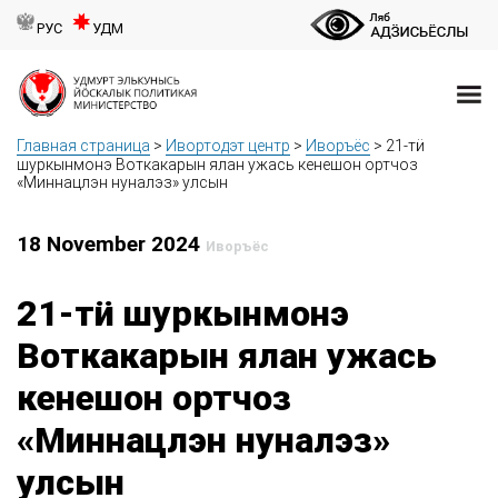
РУС
УДМ
Главная страница
>
Ивортодэт центр
>
Иворъёс
>
21-тӥ
шуркынмонэ Воткакарын ялан ужась кенешон ортчоз
«Миннацлэн нуналэз» улсын
18 November 2024
Иворъёс
21-тӥ шуркынмонэ
Воткакарын ялан ужась
кенешон ортчоз
«Миннацлэн нуналэз»
улсын