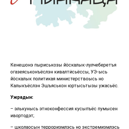
Кенешонэ пыриськозы йӧскалык-лулчеберетъя
огазеяськонъёслэн кивалтӥсьёссы, УЭ-ысь
йӧскалык политикая министерствоысь но
Калыкъёслэн Эшъяськон юртысьтызы ужасьёс.
Ужрадын:
– элькунысь этноконфессия кусыпъёс пумысен
ивортодэт;
– школаосын терроризмлэсь но экстремизмлэсь