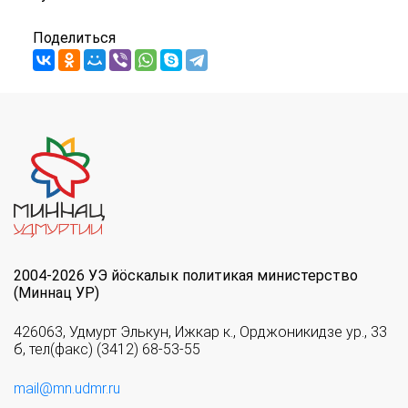
Поделиться
2004-2026 УЭ йöскалык политикая министерство
(Миннац УР)
426063, Удмурт Элькун, Ижкар к., Орджоникидзе ур., 33
б, тел(факс) (3412) 68-53-55
mail@mn.udmr.ru