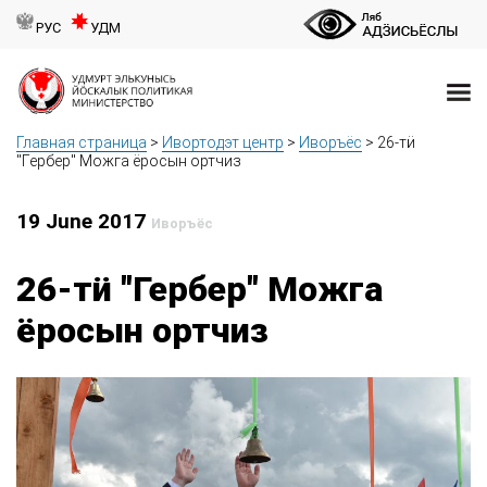
РУС
УДМ
Главная страница
>
Ивортодэт центр
>
Иворъёс
>
26-тӥ
"Гербер" Можга ёросын ортчиз
19 June 2017
Иворъёс
26-тӥ "Гербер" Можга
ёросын ортчиз