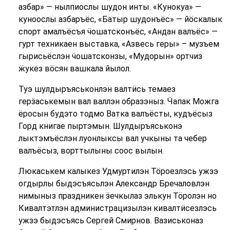
азбар» — нылпиослы шудон инты. «Кунокуа» —
куноослы азбаръёс, «Батыр шудонъёс» — йӧскалык
спорт амалъёсъя ӵошатсконъёс, «Андан валъёс» —
гурт техникаен выставка, «Азвесь геры» – музъем
гырисьёслэн ӵошатсконзы, «Мудорын» ортчиз
ӝукез вӧсян вашкала йылол.
Туэ шулдыръяськонлэн валтӥсь темаез
герӟаськемын вал валлэн образэныз. Ӵапак Можга
ёросын будэто тодмо Ватка валъёсты, кудъёсыз
Горд книгае пыртэмын. Шулдыръяськонэ
лыктэмъёслэн луонлыксы вал учкыны та чебер
валъёсыз, ворттылыны соос вылын.
Люкаськем калыкез Удмуртилэн Тӧроезлэсь ужзэ
огдырлы быдэсъясьлэн Александр Бречаловлэн
нимыныз праздникен ӟечкылаз элькун Тӧролэн но
Кивалтэтлэн администрацизылэн кивалтӥсезлэсь
ужзэ быдэсъясь Сергей Смирнов. Вазиськоназ