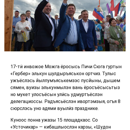
17-тӥ инвожое Можга ёросысь Пичи Сюга гуртын
«Гербер» элькун шулдыръяськон ортчиз. Тулыс
ужъёслэсь йылпумъяськемзэс пусйыны, дышем
сямен, вуизы элькунмылэн вань ёросъёсысьтыз
но мукет улосъёсын улӥсь удмуртъёслэн
делегациоссы. Радъясьёслэн ивортэмзыя, огъя 8
сюрслэсь уно адями вуылӥз празднике.
Куноос понна ужазы 15 площадкаос. Со
«Усточикар» — кибашлыослэн карзы, «Шудон