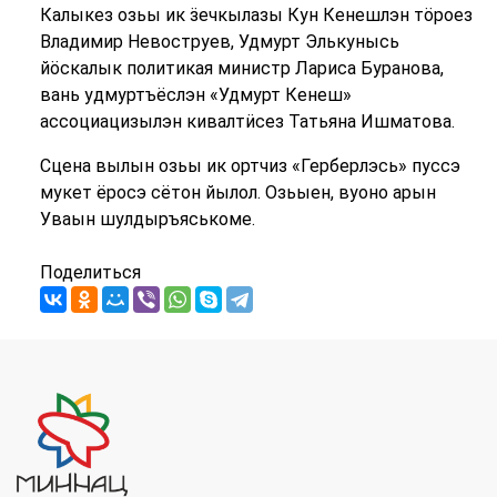
Калыкез озьы ик ӟечкылазы Кун Кенешлэн тӧроез
Владимир Невоструев, Удмурт Элькунысь
йӧскалык политикая министр Лариса Буранова,
вань удмуртъёслэн «Удмурт Кенеш»
ассоциацизылэн кивалтӥсез Татьяна Ишматова.
Сцена вылын озьы ик ортчиз «Герберлэсь» пуссэ
мукет ёросэ сётон йылол. Озьыен, вуоно арын
Уваын шулдыръяськоме.
Поделиться