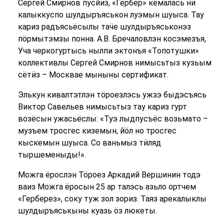
Сергей Смирнов пусйиз, «Гербер» кемалась ни
калыккуспо шулдыръяськон луэмын шуыса. Тау
кариз радъясьёсылы таӵе шулдыръяськонэз
пӧрмытэмзы понна. А.В. Бречаловлэн косэмезъя,
Уча черкогуртысь нылпи эктонъя «Топотушки»
коллективлы Сергей Смирнов нимысьтыз кузьым
сётӥз – Москвае мыныны сертификат.
Элькун кивалтэтлэн тӧроезлэсь ужзэ быдэсъясь
Виктор Савельев нимысьтыз тау кариз гурт
возёсын ужасьёслы: «Туэ лыдпусъёс возьмато –
музъем тросгес киземын, йӧл но тросгес
кыскемын шуыса. Со ваньмыз тӥляд
тыршеменыды!».
Можга ёрослэн Тӧроез Аркадий Вершинин тодэ
ваиз Можга ёросын 25 ар талэсь азьло ортчем
«Герберез», соку туж зол зориз. Таяз арекалыклы
шулдыръяськыны куазь ӧз люкеты.