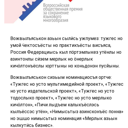
Вожвылъяськон азьын сылӥсь ужпумез: тужгес но
умой ӵектосъёсты но практикъёсты висъяса,
Россия Федерациысь кыл пӧртэмлыкез утёнлы но
азинтонлы сӥзем мерлык но ӧнерлык
кичӧлтонъёслы юрттыны но коньдонэн пусйыны.
Вожвылъяськон сизьым номинациосъя ортче:
«Тужгес но усто мультимедийной проект», «Тужгес
но усто издательской проект», «Тужгес но усто
тодослыко проект», «Тужгес но усто мерлыко
кичӧлтон», «Пичи лыдъем калыкъёслэсь
кылъёссэс утён», «Нимысьтыз азинсконъёс понна»
но эшшо нимысьтыз номинация «Мерлык азьын
кылкутӥсь бизнес».