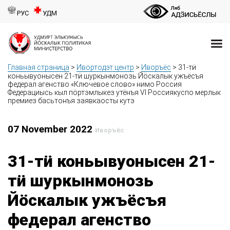
РУС
УДМ
Главная страница
>
Ивортодэт центр
>
Иворъёс
>
31-тӥ
коньывуонысен 21-тӥ шуркынмонозь Йӧскалык ужъёсъя
федерал агенство «Ключевое слово» нимо Россия
Федерациысь кыл пӧртэмлыкез утёнъя VI Россиякуспо мерлык
премиез басьтонъя заявкаосты кутэ
07 November 2022
Иворъёс
31-тӥ коньывуонысен 21-
тӥ шуркынмонозь
Йӧскалык ужъёсъя
федерал агенство