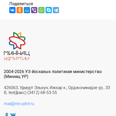
Поделиться
2004-2026 УЭ йöскалык политикая министерство
(Миннац УР)
426063, Удмурт Элькун, Ижкар к., Орджоникидзе ур., 33
б, тел(факс) (3412) 68-53-55
mail@mn.udmr.ru