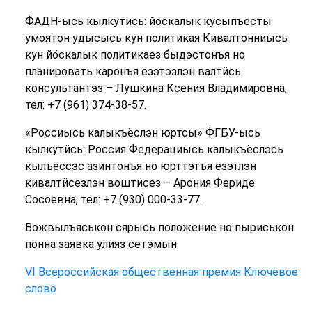
ФАДН-ысь кылкутӥсь: йӧскалык кусыпъёсты
умоятон удысысь кун политикая Кивалтонниысь
кун йӧскалык политикаез быдэстонъя но
планировать каронъя ёзэтэзлэн валтӥсь
консультантэз – Лушкина Ксения Владимировна,
тел: +7 (961) 374-38-57.
«Россиысь калыкъёслэн юртсы» ФГБУ-ысь
кылкутӥсь: Россия Федерациысь калыкъёслэсь
кылъёссэс азинтонъя но юрттэтъя ёзэтлэн
кивалтӥсезлэн воштӥсез – Арония Фериде
Сосоевна, тел: +7 (930) 000-33-77.
Вожвылъяськон сярысь положение но пыриськон
понна заявка улӥяз сётэмын:
VI Всероссийская общественная премия Ключевое
слово