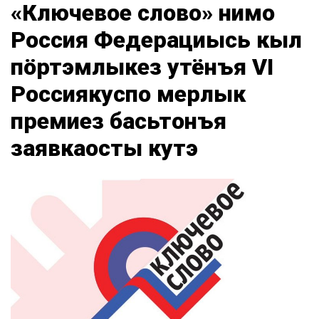
«Ключевое слово» нимо
Россия Федерациысь кыл
пӧртэмлыкез утёнъя VI
Россиякуспо мерлык
премиез басьтонъя
заявкаосты кутэ