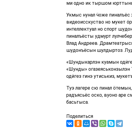
ми одно ик тыршом юрттын
Укмыс нунал ӵоже пиналъёс 
видеоисскуство но мукет ӧ
интеллектуал но спорт шудо
пиналъёсты удмурт лулчебер
Влад Андреев. Драмтеатрысь
шудонъёсын шулдыртоз. Луд
«Шундыкарлэн куамын одӥгет
«Шунды» огазеяськонзылэн Т
одӥгез гинэ утиськиз, мук
Туэ лагере сю пинал ӧтемын
радъясьёс оско, вуоно аре 
басьтыса.
Поделиться