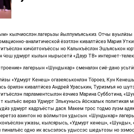
ым» кылчиослэн лагерьзы йылпумъяськиз. Отчы вуылӥзы
мационно-аналитической ёзэтлэн кивалтӥсез Мария Уткин
егитъёслэн кичӧлтонъёссы но Калыкъёслэн Эшъяськон ю
н ӵош удмурт кылын нырысетӥ «Даур ТВ» интернет-телек
строение» лагерьын «Шундыкар» сменалэн сиё-дано усьтӥ
ӥзы «Удмурт Кенеш» огазеяськонлэн Тӧроез, Кун Кенешы
ась ӧрилэн кивалтӥсез Андрей Ураськин, Туризмъя но шут
гитъёслэн парламентсылэн ёзчиез Марина Субботина, «Ш
 кылъёс вераз Удмурт Элькунысь йӧскалык политикая ми
кудӥз удмурт кадръёсты дася. Макем трос тодмо луэм адя
беретэз азинтон но вӧлмытон удысын. «Шундыкар» лагер
онъёслэн ужазы, кылсярысь, «Удмурт кенеш», «Шунды», «К
м пиналъёс одно ик асьсэлэсь удыссэс шедьтозы но зэмос