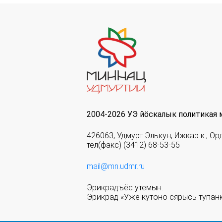
2004-2026 УЭ йöскалык политикая 
426063, Удмурт Элькун, Ижкар к., Ор
тел(факс) (3412) 68-53-55
mail@mn.udmr.ru
Эрикрадъёс утемын.
Эрикрад «Уже кутоно сярысь тупанк