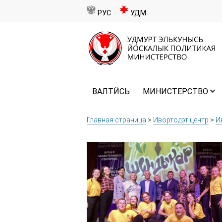
РУС
УДМ
ВАЛТӤСЬ
МИНИСТЕРСТВО
Главная страница
>
Ивортодэт центр
>
И