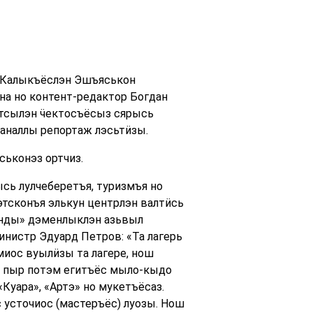
 Калыкъёслэн Эшъяськон
а но контент-редактор Богдан
ртсылэн ӵектосъёсыз сярысь
аналлы репортаж лэсьтӥзы.
ськонэз ортчиз.
сь лулчеберетъя, туризмъя но
этсконъя элькун центрлэн валтӥсь
унды» дэменлыклэн азьвыл
нистр Эдуард Петров: «Та лагерь
миос вуылӥзы та лагере, нош
ь пыр потэм егитъёс мыло-кыдо
уара», «Артэ» но мукетъёсаз.
 усточиос (мастеръёс) луозы. Нош