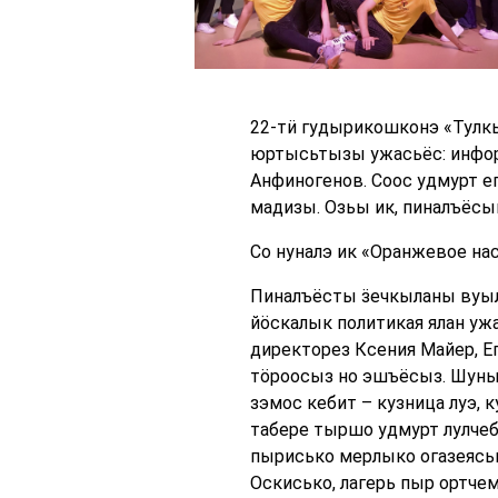
22-тӥ гудырикошконэ «Тулк
юртысьтызы ужасьёс: инфор
Анфиногенов. Соос удмурт 
мадизы. Озьы ик, пиналъёсы
Со нуналэ ик «Оранжевое на
Пиналъёсты ӟечкыланы вуыл
йӧскалык политикая ялан уж
директорез Ксения Майер, Е
тӧроосыз но эшъёсыз. Шуныт
зэмос кебит – кузница луэ, 
табере тыршо удмурт лулче
пырисько мерлыко огазеяськ
Оскисько, лагерь пыр ортче