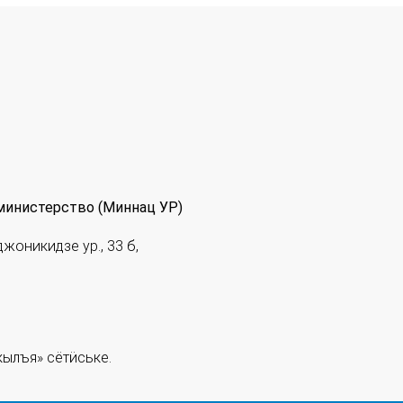
министерство (Миннац УР)
джоникидзе ур., 33 б,
ылъя» сётӥське.