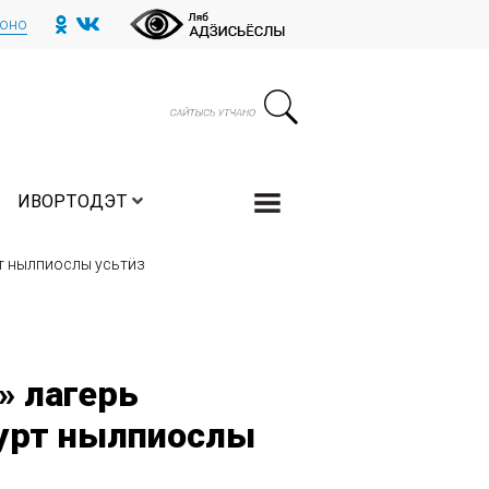
тоно
ИВОРТОДЭТ
рт нылпиослы усьтӥз
» лагерь
урт нылпиослы