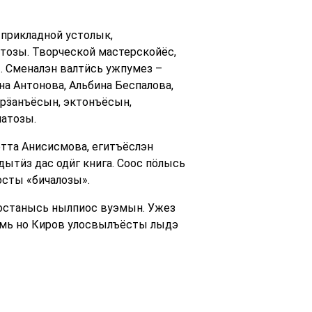
-прикладной устолык,
тозы. Творческой мастерскойёс,
. Сменалэн валтӥсь ужпумез –
а Антонова, Альбина Беспалова,
ырӟанъёсын, эктонъёсын,
атозы.
тта Анисисмова, егитъёслэн
ытӥз дас одӥг книга. Соос пӧлысь
сты «бичалозы».
тостанысь нылпиос вуэмын. Ужез
рмь но Киров улосвылъёсты лыдэ