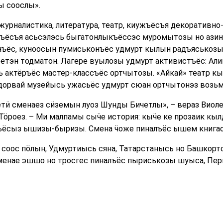
ы соослы».
журналистика, литература, театр, киужъёсъя декоративно
ръёсъя асьсэлэсь быгатонлыкъёссэс муромытозы но азин
нъёс, куноосын пумиськонъёс удмурт кылын радъяськозы
етэн тодматон. Лагере вуылозы удмурт активистъёс: Алин
 актёръёс мастер-классъёс ортчытозы. «Айкай» театр к
орвай музейысь ужасьёс удмурт сюан ортчытонэз возьм
ӥ сменаез сӥземын луоз Шунды Бичетлы», – вераз Виоле
ӧроез. – Ми малпамы сыӵе история: кыӵе ке прозаик кылд
етъёсыз ышизы-быризы. Смена ӵоже пиналъёс ышем книгао
, соос пӧлын, Удмуртиысь сяна, Татарстанысь но Башкор
сменае эшшо но тросгес пиналъёс пыриськозы шуыса, Пе