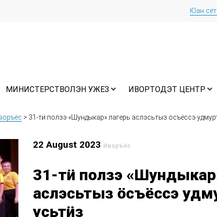
Юан сё
МИНИСТЕРСТВОЛЭН УЖЕЗ
ИВОРТОДЭТ ЦЕНТР
воръёс
>
31-тӥ ползэ «Шундыкар» лагерь аслэсьтыз ӧсъёссэ удму
22 August 2023
Иворъёс
31-тӥ ползэ «Шундыкар
аслэсьтыз ӧсъёссэ удм
усьтӥз