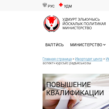
РУС
УДМ
ВАЛТӤСЬ
МИНИСТЕРСТВО
Главная страница
>
Ивортодэт центр
>
И
аспект» курсъёс радъяськозы