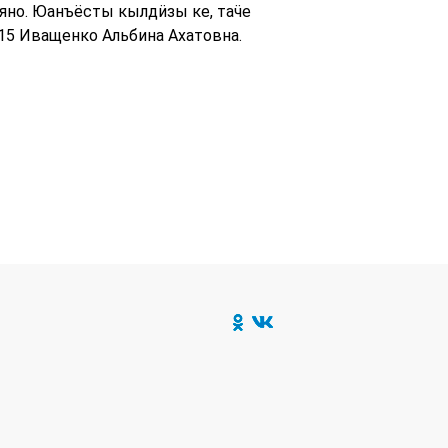
ляно. Юанъёсты кылдӥзы ке, таӵе
15 Иващенко Альбина Ахатовна.