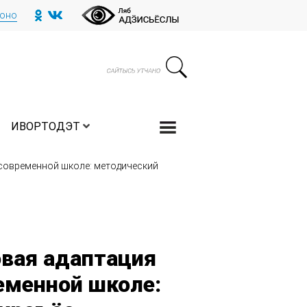
тоно
ИВОРТОДЭТ
 современной школе: методический
овая адаптация
еменной школе: