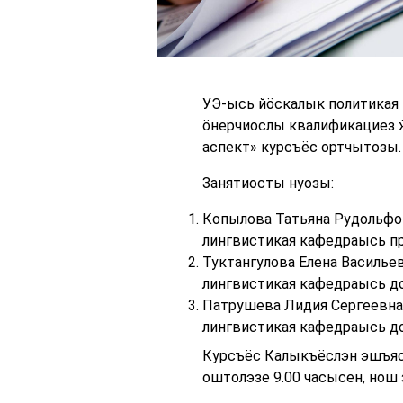
УЭ-ысь йӧскалык политикая
ӧнерчиослы квалификациез 
аспект» курсъёс ортчытозы.
Занятиосты нуозы:
Копылова Татьяна Рудольфов
лингвистикая кафедраысь п
Туктангулова Елена Васильев
лингвистикая кафедраысь д
Патрушева Лидия Сергеевна,
лингвистикая кафедраысь д
Курсъёс Калыкъёслэн эшъясь
оштолэзе 9.00 часысен, нош 