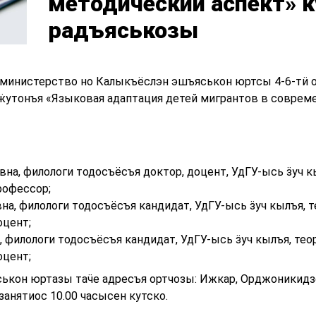
методический аспект» 
радъяськозы
 министерство но Калыкъёслэн эшъяськон юртсы 4-6-тӥ
ӝутонъя «Языковая адаптация детей мигрантов в соврем
на, филологи тодосъёсъя доктор, доцент, УдГУ-ысь ӟуч к
рофессор;
на, филологи тодосъёсъя кандидат, УдГУ-ысь ӟуч кылъя, 
оцент;
 филологи тодосъёсъя кандидат, УдГУ-ысь ӟуч кылъя, тео
оцент;
кон юртазы таӵе адресъя ортчозы: Ижкар, Орджоникидзе у
занятиос 10.00 часысен кутско.