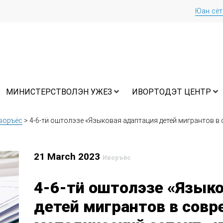
Юан сё
МИНИСТЕРСТВОЛЭН УЖЕЗ
ИВОРТОДЭТ ЦЕНТР
воръёс
>
4-6-тӥ оштолэзе «Языковая адаптация детей мигрантов в
21 March 2023
Иворъёс
4-6-тӥ оштолэзе «Язык
детей мигрантов в совр