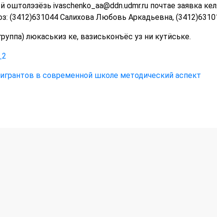
 оштолэзёзь ivaschenko_aa@ddn.udmr.ru почтае заявка ке
: (3412)631044 Салихова Любовь Аркадьевна, (3412)6310
руппа) люкаськиз ке, вазиськонъёс уз ни кутӥське.
_2
мигрантов в современной школе методический аспект