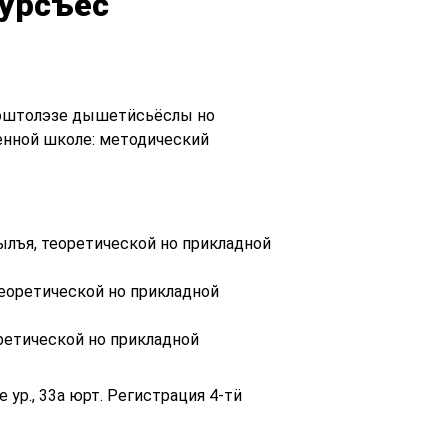
курсъёс
 оштолэзе дышетӥсьёслы но
енной школе: методический
ылъя, теоретической но прикладной
теоретической но прикладной
ретической но прикладной
р., 33а юрт. Регистрация 4-тӥ