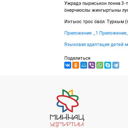
Ужрадэ пыриськон понна 3-тӥ
ӧнерчиослы жингыртыны луоз
Интыос трос ӧвӧл. Туркым (г
Приложение _1 Приложение
Языковая адаптация детей 
Поделиться