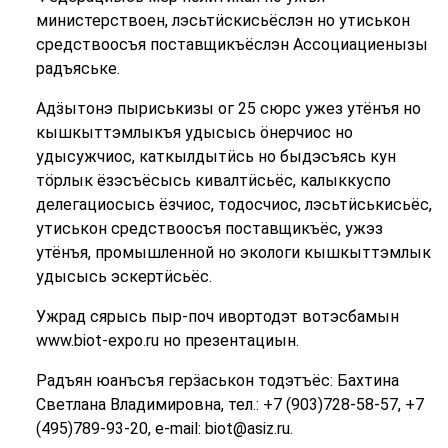
министерствоен, лэсьтӥскисьёслэн но утиськон
средствоосъя поставщикъёслэн Ассоциациенызы
радъяське.
Адӟытонэ пыриськизы ог 25 сюрс ужез утёнъя но
кышкыттэмлыкъя удысысь ӧнерчиос но
удысужчиос, каткылдытӥсь но быдэсъясь кун
тöрлык ёзэсъёсысь кивалтӥсьёс, калыккуспо
делегациосысь ёзчиос, тодосчиос, лэсьтӥськисьёс,
утиськон средствоосъя поставщикъёс, ужэз
утёнъя, промышленной но экологи кышкыттэмлык
удысысь эскертӥсьёс.
Ужрад сярысь пыр-поч ивортодэт вотэсбамын
www.biot-expo.ru но презентациын.
Радъян юанъсъя герӟаськон тодэтъёс: Бахтина
Светлана Владимировна, тел.: +7 (903)728-58-57, +7
(495)789-93-20, e-mail: biot@asiz.ru.