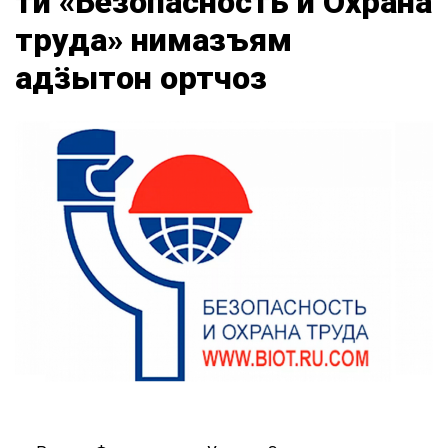
тӥ «Безопасность и Охрана
труда» нимазъям
адӟытон ортчоз