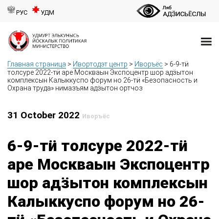
РУС
УДМ
Главная страница
>
Ивортодэт центр
>
Иворъёс
>
6-9-тӥ
толсуре 2022-тӥ аре Москваын Экспоцентр шор адӟытон
комплексын Калыккуспо форум но 26-тӥ «Безопасность и
Охрана труда» нимазъям адӟытон ортчоз
31 October 2022
Иворъёс
6-9-тӥ толсуре 2022-тӥ
аре Москваын Экспоцентр
шор адӟытон комплексын
Калыккуспо форум но 26-