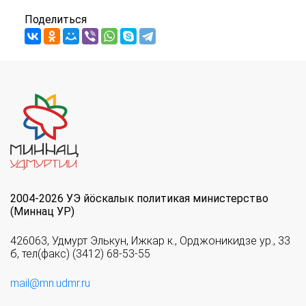
Поделиться
2004-2026 УЭ йöскалык политикая министерство
(Миннац УР)
426063, Удмурт Элькун, Ижкар к., Орджоникидзе ур., 33
б, тел(факс) (3412) 68-53-55
mail@mn.udmr.ru