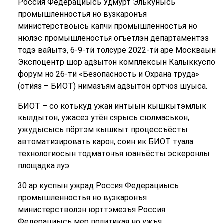
Россия Федерациысь Удмурт Элькунысь
промышленностья но вузкаронъя
министерствоысь капчи промышленностья но
нюлэс промышленостья огъетлэн департаментэз
тодэ вайытэ, 6-9-тӥ толсуре 2022-тӥ аре Москваын
Экспоцентр шор адӟытон комплексын Калыккуспо
форум но 26-тӥ «Безопасность и Охрана труда»
(отӥяз – БИОТ) нимазъям адӟытон ортчоз шуыса.
БИОТ – со котькуд ужан интыын кышкытэмлык
кылдытон, ужасез утён сярысь сюлмаськон,
ужудысысь пӧртэм кышкыт процессъёсты
автоматизировать карон, соин ик БИОТ туала
технологиосын тодматонъя юанъёсты эскеронлы
площадка луэ.
30 ар куспын ужрад Россия Федерациысь
промышленностья но вузкаронъя
министерстволэн юрттэмезъя Россия
Федерациысь мер политикая но ужъя