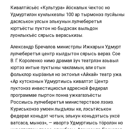
Кивалтӥсьёс «Культура» йӧскалык ӵектос но
Удмуртилэн кунлыкезлы 100 ар тырмонэз пусйыны
дасяськон улсын элькунын лулчеберетъя
юртъёсты пуктон но быдэсак выльдон
луонлыкъёс сярысь вераськизы.
Александр Бречалов министрлы Ижкарын Удмурт
лулчеберетъя центр кылдытон сярысь вераз. Сое
В. Г. Короленко нимо драмая ӟуч театрлэн азьвыл
юртэз интые пуктыны чакламын, али отын
фольклор кырӟанъя но эктонъя «Айкай» театр ужа.
«Ар кутсконын Удмуртиысь кивалтэт Центр
пуктонэз инвестициосъя адресной федерал
программае пыртон понна ужкагазъёсты
Россиысь лулчеберетъя министерствое лэзиз.
Куриськонэз умоен лыдъязы ке, лэсьтӥськон
федерал коньдэт чотын, элькун коньдэтысь уксё
ватсаса, мыноз», — ивортэ Удмуртиысь тӧролэн но