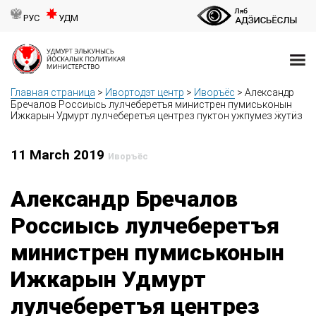
РУС
УДМ
Главная страница
>
Ивортодэт центр
>
Иворъёс
>
Александр
Бречалов Россиысь лулчеберетъя министрен пумиськонын
Ижкарын Удмурт лулчеберетъя центрез пуктон ужпумез ӝутӥз
11 March 2019
Иворъёс
Александр Бречалов
Россиысь лулчеберетъя
министрен пумиськонын
Ижкарын Удмурт
лулчеберетъя центрез