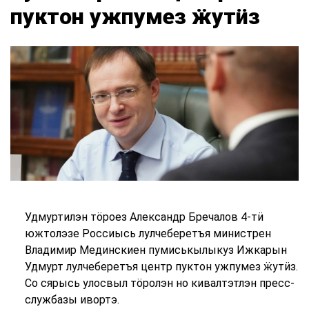
пуктон ужпумез ӝутӥз
Удмуртилэн тӧроез Александр Бречалов 4-тӥ
южтолэзе Россиысь лулчеберетъя министрен
Владимир Мединскиен пумиськылыкуз Ижкарын
Удмурт лулчеберетъя центр пуктон ужпумез ӝутӥз.
Со сярысь улосвыл тӧролэн но кивалтэтлэн пресс-
службазы ивортэ.