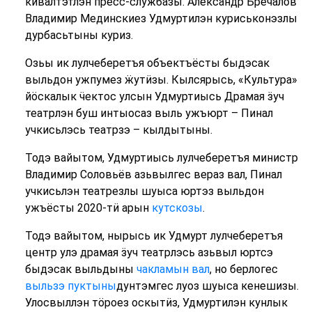
кивалтэтлэн пресс-службазы. Александр Бречалов
Владимир Мединскиез Удмуртилэн куриськонэзлы
дурбасьтыны куриз.
Озьы ик лулчеберетъя объектъёсты быдэсак
выльдон ужпумез ӝутӥзы. Кылсярысь, «Культура»
йӧскалык ӵектос улсын Удмуртиысь Драмая ӟуч
театрлэн буш интыосаз выль ужъюрт – Пинал
учкисьлэсь театрзэ – кылдытыны.
Тодэ вайытом, Удмуртиысь лулчеберетъя министр
Владимир Соловьёв азьвылгес вераз вал, Пинал
учкисьлэн театрезлы шуыса юртэз выльдон
ужъёсты 2020-тӥ арын
кутскозы
.
Тодэ вайытом, нырысь ик Удмурт лулчеберетъя
центр улэ драмая ӟуч театрлэсь азьвыл юртсэ
быдэсак выльдыны
чакламын вал
, но берлогес
выльзэ пуктыны
дунтэмгес луоз шуыса кенешизы.
Улосвыллэн тӧроез оскытӥз, Удмуртилэн кунлык