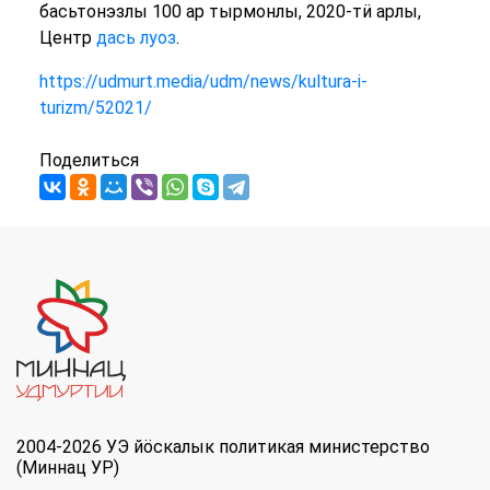
басьтонэзлы 100 ар тырмонлы, 2020-тӥ арлы,
Центр
дась луоз
.
https://udmurt.media/udm/news/kultura-i-
turizm/52021/
Поделиться
2004-2026 УЭ йöскалык политикая министерство
(Миннац УР)