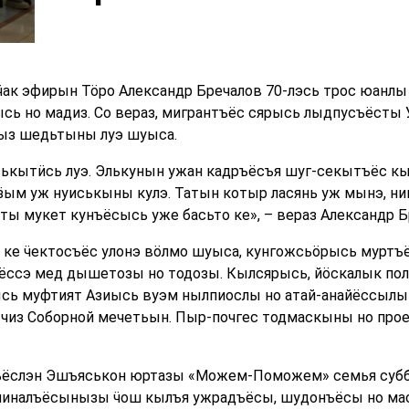
ак эфирын Тӧро Александр Бречалов 70-лэсь трос юанлы 
ысь но мадиз. Со вераз, мигрантъёс сярысь лыдпусъёст
ыз шедьтыны луэ шуыса.
ськытӥсь луэ. Элькунын ужан кадръёсъя шуг-секытъёс к
м уж нуиськыны кулэ. Татын котыр ласянь уж мынэ, ним
ты мукет кунъёсысь уже басьто ке», – вераз Александр Б
я ке ӵектосъёс улонэ вӧлмо шуыса, кунгожсьӧрысь муртъё
ъёссэ мед дышетозы но тодозы. Кылсярысь, йӧскалык по
сь муфтият Азиысь вуэм нылпиослы но атай-анайёссыл
тчиз Соборной мечетьын. Пыр-почгес тодмаскыны но прое
ыкъёслэн Эшъяськон юртазы «Можем-Поможем» семья субб
 пиналъёсынызы ӵош кылъя ужрадъёсы, шудонъёсы но м