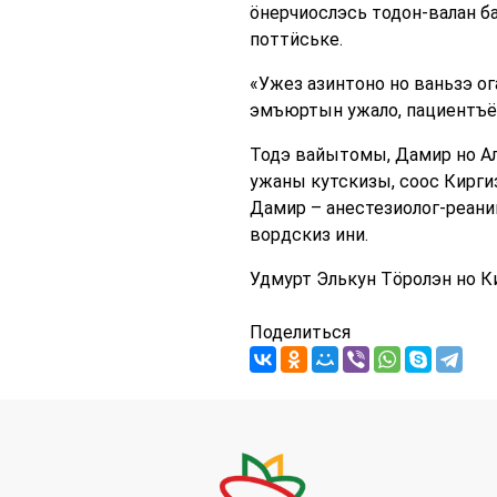
ӧнерчиослэсь тодон-валан б
поттӥське.
«Ужез азинтоно но ваньзэ ог
эмъюртын ужало, пациентъёс
Тодэ вайытомы, Дамир но А
ужаны кутскизы, соос Кирги
Дамир – анестезиолог-реани
вордскиз ини.
Удмурт Элькун Тöролэн но 
Поделиться