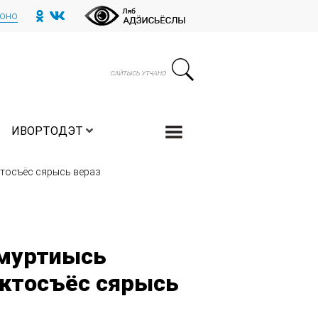
тоно
ИВОРТОДЭТ
тосъёс сярысь вераз
дмуртиысь
ктосъёс сярысь