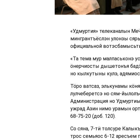
«Удмуртия» телеканалын Меӵ
мингрантъёслэн улонзы сяр
официальной вотэсбамысьт
«Та тема мур малпаськонэ у
ӧнерчиосты дышетонъя бадӟы
но кылкутыны кулэ, адямиос
Тӧро ватсаз, элькунамы кӧн
лулчеберетсэ но сям-йылол
Администрация но Удмуртиы
ужрад Азин нимо урамын ор
68-75-20 (доб. 120).
Со сяна, 7-тӥ толсуре Кал
трос семьяос 6-12 аресъем