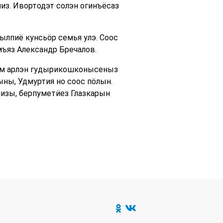
из. Ивортодэт солэн огинъёсаз
ылпиё кунсьӧр семья улэ. Соос
мъяз Александр Бречалов.
ем арлэн гудырикошконысеныз
ны, Удмуртия но соос пӧлын.
пизы, берпуметӥез Глазкарын