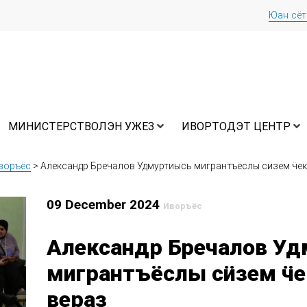
Юан сё
МИНИСТЕРСТВОЛЭН УЖЕЗ
ИВОРТОДЭТ ЦЕНТР
воръёс
>
Александр Бречалов Удмуртиысь мигрантъёслы сӥзем ӵек
09 December 2024
Иворъёс
Александр Бречалов У
мигрантъёслы сӥзем ӵе
вераз