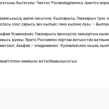
асьтыны быгатозы. Ӵектос Росмолодёжлэсь грантсэ ворм
азеяськыса, валче лэсьтоно. Кылсярысь, Глазкарын трос н
лэсь соос сярысь ӟеч кылъёс гинэ кылоно луэ», – йылпу
льфия Усмановъёс Глазкарысь ёроскуспо эмъюртын кыл
зиысь вуизы. Ярато Россиялэн пӧртэм интыостӥз ветлылы
матолог, Альфия – эпидемиолог. Кузпалъёслэн ньыль ныл
Кивалтэтлэн нимлыко вотэсбамызысьтыз.