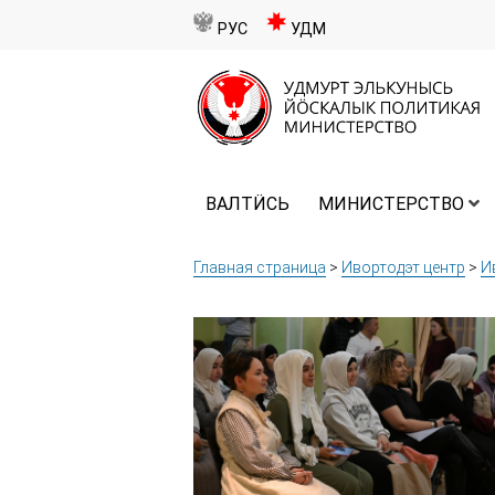
РУС
УДМ
ВАЛТӤСЬ
МИНИСТЕРСТВО
Главная страница
>
Ивортодэт центр
>
И