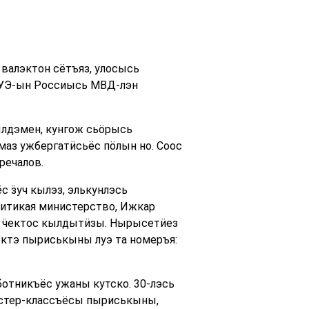
валэктон сётъяз, улосысь
ы УЭ-ын Россиысь МВД-лэн
ылдэмен, кунгож сьӧрысь
аз ужбергатӥсьёс пӧлын но. Соос
речалов.
с ӟуч кылэз, элькунлэсь
литикая министерство, Ижкар
ы ӵектос кылдытӥзы. Нырысетӥез
ктэ пыриськыны луэ та номеръя:
отникъёс ужаны кутско. 30-лэсь
астер-классъёсы пыриськыны,