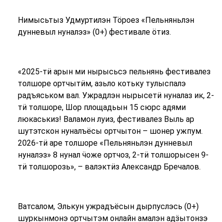
Нимысьтыз Удмуртилэн Тӧроез «Пельняньлэн
дунневыл нуналэз» (0+) фестивале ӧтиз.
«2025-тӥ арын ми нырысьсэ пельнянь фестивалез
толшоре ортчытӥм, азьло котьку тулыспалэ
радъяськом вал. Ужрадлэн нырысетӥ нуналаз ик, 2-
тӥ толшоре, Шор площадьын 15 сюрс адями
люкаськиз! Валамон луиз, фестивалез Выль ар
шутэтскон нуналъёсы ортчытон – шонер ужпум.
2026-тӥ аре толшоре «Пельняньлэн дунневыл
нуналэз» 8 нунал ӵоже ортчоз, 2-тӥ толшорысен 9-
тӥ толшорозь», – валэктӥз Александр Бречалов.
Ватсалом, Элькун ужрадъёсын дырпуслэсь (0+)
шуркынмонэ ортчытэм онлайн амалэн адӟытонзэ