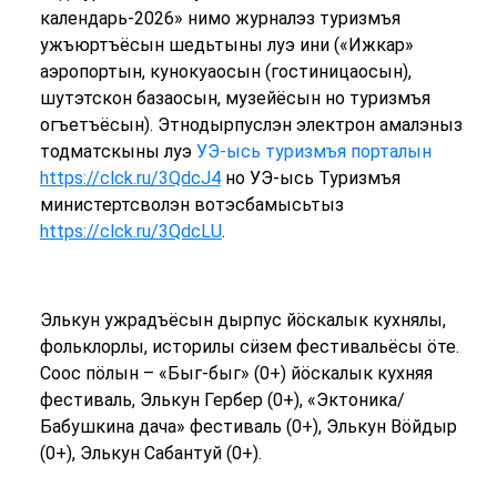
календарь-2026» нимо журналэз туризмъя
ужъюртъёсын шедьтыны луэ ини («Ижкар»
аэропортын, кунокуаосын (гостиницаосын),
шутэтскон базаосын, музейёсын но туризмъя
огъетъёсын). Этнодырпуслэн электрон амалэныз
тодматскыны луэ
УЭ-ысь туризмъя порталын
https://c
lck.ru/3QdcJ4
но УЭ-ысь Туризмъя
министертсволэн вотэсбамысьтыз
https://clck.ru/3QdcLU
.
Элькун ужрадъёсын дырпус йӧскалык кухнялы,
фольклорлы, историлы сӥзем фестивальёсы ӧте.
Соос пӧлын – «Быг-быг» (0+) йӧскалык кухняя
фестиваль, Элькун Гербер (0+), «Эктоника/
Бабушкина дача» фестиваль (0+), Элькун Вӧйдыр
(0+), Элькун Сабантуй (0+).