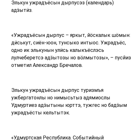
Элькун ужрадъёсын дырпусэз (календарь)
адӟытӥз.
«Ужрадъёсын дырпус – яркыт, йӧскалык шӧмын:
дӥськут, сиён-юон, тунсыко интыос. Ужрадъёс,
одно ик элькунын улӥсь калыкъёслэсь
лулчеберетсэ адӟытозы но вӧлмытозы», – пусйиз
отметил Александр Бречалов.
Элькун ужрадъёсын дырпус туризмъя
ужбергатонлы но нимысьтыз адямиослы
Удмуртиез адӟытыны юрттэ, тужгес но бадӟым
ужрадъёсты кельтытэк.
«Удмуртская Республика. Событийный