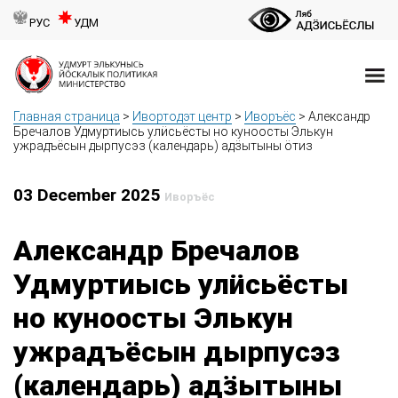
РУС
УДМ
Главная страница
>
Ивортодэт центр
>
Иворъёс
>
Александр
Бречалов Удмуртиысь улӥсьёсты но куноосты Элькун
ужрадъёсын дырпусэз (календарь) адӟытыны ӧтиз
03 December 2025
Иворъёс
Александр Бречалов
Удмуртиысь улӥсьёсты
но куноосты Элькун
ужрадъёсын дырпусэз
(календарь) адӟытыны