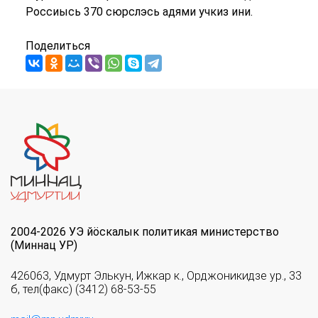
Россиысь 370 сюрслэсь адями учкиз ини.
Поделиться
2004-2026 УЭ йöскалык политикая министерство
(Миннац УР)
426063, Удмурт Элькун, Ижкар к., Орджоникидзе ур., 33
б, тел(факс) (3412) 68-53-55