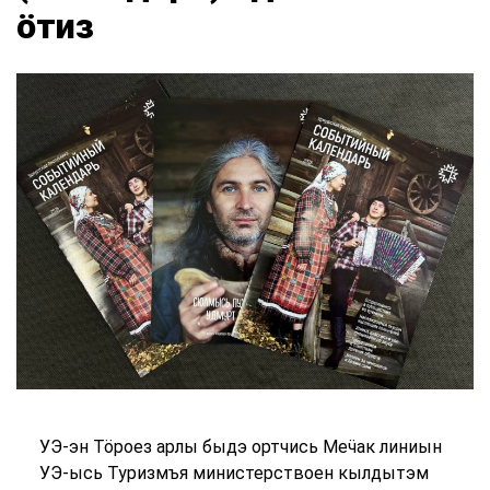
ӧтиз
УЭ-эн Тӧроез арлы быдэ ортчись Меӵак линиын
УЭ-ысь Туризмъя министерствоен кылдытэм