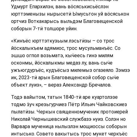
Удмурт Епархилэн, вань вӧсяськисьёслэн
юрттэменызы нырысетӥ Ымусьтон уй вӧсяськон
ортчиз Воткакарысь выльдэм Благовещенской
соборын 7-тӥ толшоре уйин.
«Кинъёс юрттэткузьым лэсьтӥзы – со трос
йӧскалыкъем адямиос, трос мусульманъёс. Со
эшшо огпол возьматэ, кыӵеесь гинэ милям
осконмы, йӧскалыкмы медаз лу, вань сыӵе
ужъюгдуръёс, кудъёсыз милемыз огазеяло. Зэмзэ
ик, 2023-тӥ арын Благовещенской собор сыӵе
объект луиз», – вераз Александр Бречалов.
Тодэ вайытом, татын 1840-тӥ аре куартолэзе
тодмо ӟуч крезьгурчиез Пётр Ильич Чайковскиез
пылатӥзы. Черкын священномученик протоиерей
Николай Чернышевский службазэ нуиз. Солэн но
Варвара мученица нылызлэн мощиоссы соборын
интысько. Совето вакытысь трос мукет черкъёс