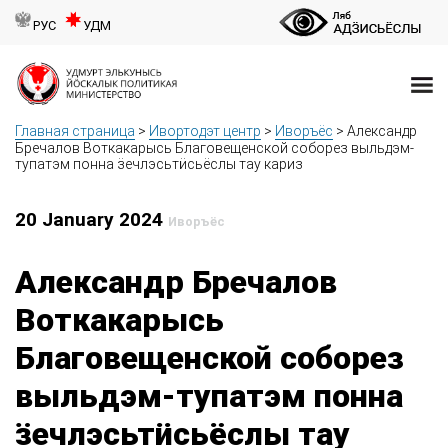
РУС
УДМ
Главная страница
>
Ивортодэт центр
>
Иворъёс
>
Александр
Бречалов Воткакарысь Благовещенской соборез выльдэм-
тупатэм понна ӟечлэсьтӥсьёслы тау кариз
20 January 2024
Иворъёс
Александр Бречалов
Воткакарысь
Благовещенской соборез
выльдэм-тупатэм понна
ӟечлэсьтӥсьёслы тау