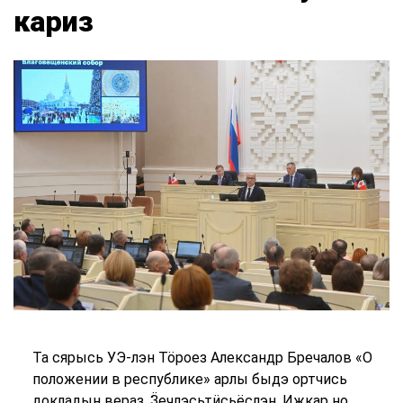
кариз
Та сярысь УЭ-лэн Тӧроез Александр Бречалов «О
положении в республике» арлы быдэ ортчись
докладын вераз. Ӟечлэсьтӥсьёслэн, Ижкар но