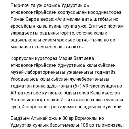
Пыр-поч та уж сярысь Удмуртиысь
этноволонтёръёслэн корпуссылэн координаторез
Роман Серов вераз: «Али милям вить штабмы но
ёросъёсын кызь куинь группа ужа. Егитъёс пӧртэм
ужрадъёсты радъяны юртто, со сяна калык
эшъяськонлы сӥзем урокъёс ортчытъяло но со
малпанэз огъёзъёссылы выжто».
Корпуслэн кураторез Мария Валтиева
этноволонтёръёслэн Удмуртиысь калыкъёслэн
музей-лабораториенызы ужаменызы тодматӥз.
Улосвылысь калыкъёслэн лулчеберетэнызы
тодматон понна адӟытонын (6+) VR-экспозиция но
AR-ватсэтъёс кутӥсько. Адӟытонэз Калыкъёслэн
Эшъяськон юртсылэн 2-тӥ этажлэн холлаз учкыны
луоз, 4 сюрслэсь трос адями сое адӟыны вуиз ини.
Быдӟым Атыкай ожын 80 ар Вормонлы но
Удмуртия кунлык басьтэмезлы 105 ар тырмонэзлы