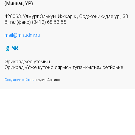
(Миннац УР)
426063, Удмурт Элькун, Ижкар к., Орджоникидзе ур., 33
б, тел(факс) (3412) 68-53-55
mail@mn.udmr.ru
Эрикрадъёс утемын.
Эрикрад «Уже кутоно сярысь тупанкылъя» сётӥське.
Создание сайтов
студия Артико