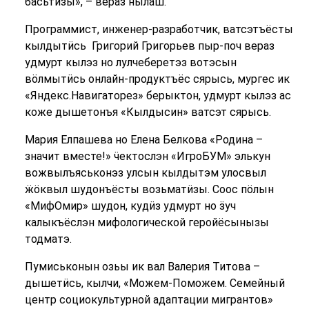
басьтӥзы», – вераз нылаш.
Программист, инженер-разработчик, ватсэтъёсты
кылдытӥсь Григорий Григорьев пыр-поч вераз
удмурт кылэз но лулчеберетэз вотэсын
вӧлмытӥсь онлайн-продуктъёс сярысь, мургес ик
«Яндекс.Навигаторез» берыктон, удмурт кылэз ас
коже дышетонъя «Кылдысин» ватсэт сярысь.
Мария Елпашева но Елена Белкова «Родина –
значит вместе!» ӵектослэн «ИгроБУМ» элькун
вожвылъяськонэз улсын кылдытэм улосвыл
ӝӧквыл шудонъёсты возьматӥзы. Соос пӧлын
«МифОмир» шудон, кудӥз удмурт но ӟуч
калыкъёслэн мифологической геройёсынызы
тодматэ.
Пумиськонын озьы ик вал Валерия Титова –
дышетӥсь, кылчи, «Можем-Поможем. Семейный
центр социокультурной адаптации мигрантов»