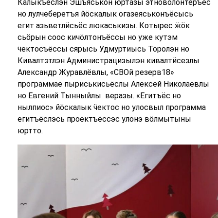
Калыкъёслэн Эшъяськон юртазы этноволонтёръёс
но лулчеберетъя йӧскалык огазеяськонъёсысь
егит азьветлӥсьёс люкаськизы. Котырес ӝӧк
сьӧрын соос кичӧлтонъёссы но уже кутэм
ӵектосъёссы сярысь Удмуртиысь Тӧролэн но
Кивалтэтлэн Администрацизылэн кивалтӥсезлы
Александр Журавлёвлы, «СВОй резерв18»
программае пыриськисьёслы Алексей Николаевлы
но Евгений Тынныйлы веразы. «Егитъёс но
нылпиос» йӧскалык ӵектос но улосвыл программа
егитъёслэсь проектъёссэс улонэ вӧлмытыны
юртто.