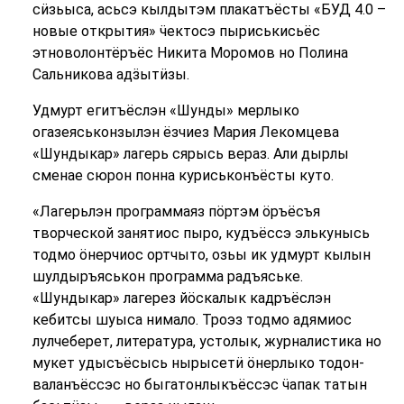
сӥзьыса, асьсэ кылдытэм плакатъёсты «БУД 4.0 –
новые открытия» ӵектосэ пыриськисьёс
этноволонтёръёс Никита Моромов но Полина
Сальникова адӟытӥзы.
Удмурт егитъёслэн «Шунды» мерлыко
огазеяськонзылэн ёзчиез Мария Лекомцева
«Шундыкар» лагерь сярысь вераз. Али дырлы
сменае сюрон понна куриськонъёсты куто.
«Лагерьлэн программаяз пӧртэм ӧръёсъя
творческой занятиос пыро, кудъёссэ элькунысь
тодмо ӧнерчиос ортчыто, озьы ик удмурт кылын
шулдыръяськон программа радъяське.
«Шундыкар» лагерез йӧскалык кадръёслэн
кебитсы шуыса нимало. Троэз тодмо адямиос
лулчеберет, литература, устолык, журналистика но
мукет удысъёсысь нырысетӥ ӧнерлыко тодон-
валанъёссэс но быгатонлыкъёссэс ӵапак татын