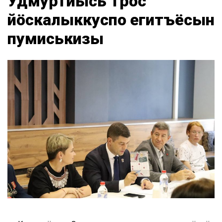
Удмуртиысь трос
йӧскалыккуспо егитъёсын
пумиськизы