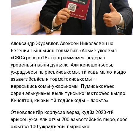
Александр Журавлев Алексей Николаевен но
Евгений Тынныйен тодматӥз: «Асьме улосвыл
«СВОй резерв18» программамез федерал
уровеньын вылӥ дунъяло. Али кенешонъёсы,
ужрадъёсы пыриськиськомы, тӥ кадь мыло-кыдо
азьветлӥсьёсын тодматскиськомы –
вераськиськомы-ужаськомы. Пумиськонъёс
сэрен элькунамы выль тунсыко ӵектосъёс кылдо.
Кичӧлтон, кызьы тӥ тодӥськоды – лэсьтэ».
Этноволонтёр корпусэз вераз, кудӥз 2023-тӥ
арысен ужа. Али отчы 700 азьветлӥсьёс пыро, соос
ӧжытсэ 100 ужрадъёсы пырисько.