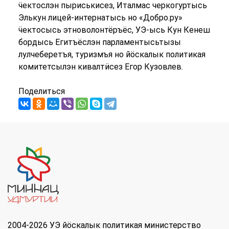
ӵектослэн пыриськисез, Италмас черкогуртысь
Элькун лицей-интернатысь но «Добро.ру»
ӵектосысь этноволонтёръёс, УЭ-ысь Кун Кенеш
бордысь Егитъёслэн парламентысьтызы
лулчеберетъя, туризмъя но йӧскалык политикая
комитетсылэн кивалтӥсез Егор Кузовлев.
Поделиться
2004-2026 УЭ йöскалык политикая министерство