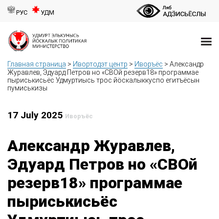
РУС
УДМ
Главная страница
>
Ивортодэт центр
>
Иворъёс
>
Александр
Журавлев, Эдуард Петров но «СВОй резерв18» программае
пыриськисьёс Удмуртиысь трос йӧскалыккуспо егитъёсын
пумиськизы
17 July 2025
Иворъёс
Александр Журавлев,
Эдуард Петров но «СВОй
резерв18» программае
пыриськисьёс