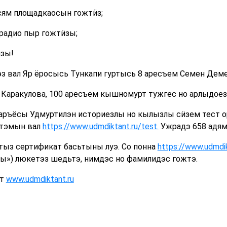
ям площадкаосын гожтӥз;
радио пыр гожтӥзы;
ӥзы!
эз вал Яр ёросысь Тункапи гуртысь 8 аресъем Семен Дем
Каракулова, 100 аресъем кышномурт тужгес но арлыдоез 
аръёсы Удмуртилэн историезлы но кылызлы сӥзем тест о
тэмын вал
https://www.udmdiktant.ru/test.
Ужрадэ 658 адям
тыз сертификат басьтыны луэ. Со понна
https://www.udmdik
ы») люкетэз шедьтэ, нимдэс но фамилидэс гожтэ.
нт
www.udmdiktant.ru