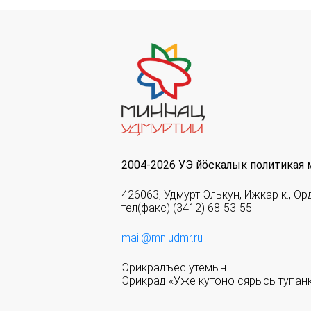
2004-2026 УЭ йöскалык политикая 
426063, Удмурт Элькун, Ижкар к., Ор
тел(факс) (3412) 68-53-55
mail@mn.udmr.ru
Эрикрадъёс утемын.
Эрикрад «Уже кутоно сярысь тупанк