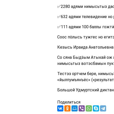
✅2280 адями нимысьтыз дас
✅632 адями телевидение но 
✅111 адями 100 баллы гожт
Соос пӧлысь тужгес но егит
Кезысь Ираида Анатольевна 
Со сяна Быдӟым Атыкай ож 
нимысьтыз вотэсбамын пук
Тестэз ортчем бере, нимысь
«йылпумъянъёс» («результат
Большой Удмуртский дикта
Поделиться