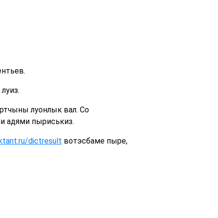
ентьев.
луиз.
ртчыны луонлык вал. Со
и адями пыриськиз.
tant.ru/dictresult
вотэсбаме пыре,