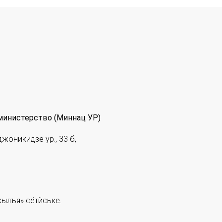
министерство (Миннац УР)
джоникидзе ур., 33 б,
ылъя» сётӥське.