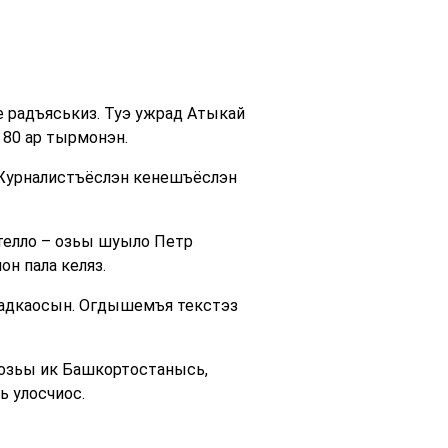
е радъяськиз. Туэ ужрад Атыкай
80 ар тырмонэн.
 Журналистъёслэн кенешъёслэн
телло – озьы шуыло Петр
н пала келяз.
щадкаосын. Огдышемъя текстэз
озьы ик Башкортостанысь,
 улосчиос.