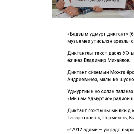
«Бадӟым удмурт диктант» (6
музъемез утисьлэн арезлы 
Диктантлы текст дасяз УЭ-
ёзчиез Владимир Михайлов.
Диктант сӥземын Можга ёро
Андреевичез, малы ке шуоно
Удмуртиын но солэн палэназ
«Мынам Удмуртие» радиоын 
Диктант гожтыны мылкыд ка
Татарстанысь, Пермьысь, К
✅2912 адями — ужрадэ пыри