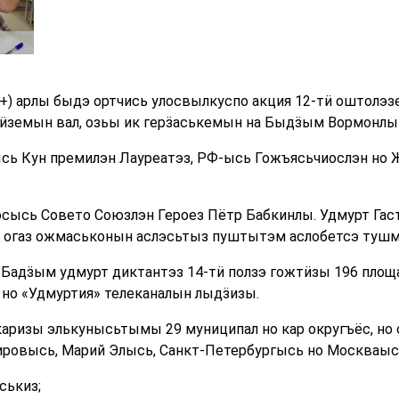
+) арлы быдэ ортчись улосвылкуспо акция 12-тӥ оштолэз
сӥземын вал, озьы ик герӟаськемын на Быдӟым Вормонлы 
ысь Кун премилэн Лауреатэз, РФ-ысь Гожъясьчиослэн но
сысь Совето Союзлэн Героез Пётр Бабкинлы. Удмурт Гас
 огаз ожмаськонын аслэсьтыз пуштытэм аслобетсэ тушмо
 Бадӟым удмурт диктантэз 14-тӥ ползэ гожтӥзы 196 пло
но «Удмуртия» телеканалын лыдӟизы.
ризы элькунысьтымы 29 муниципал но кар округъёс, но 
ировысь, Марий Элысь, Санкт-Петербургысь но Москваысь
ськиз;