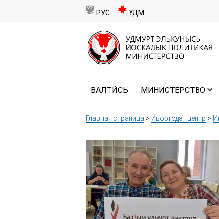
РУС
УДМ
ВАЛТӤСЬ
МИНИСТЕРСТВО
Главная страница
>
Ивортодэт центр
>
И