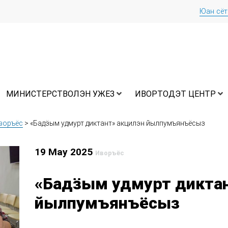
Юан сё
МИНИСТЕРСТВОЛЭН УЖЕЗ
ИВОРТОДЭТ ЦЕНТР
воръёс
>
«Бадӟым удмурт диктант» акцилэн йылпумъянъёсыз
19 May 2025
Иворъёс
«Бадӟым удмурт диктан
йылпумъянъёсыз