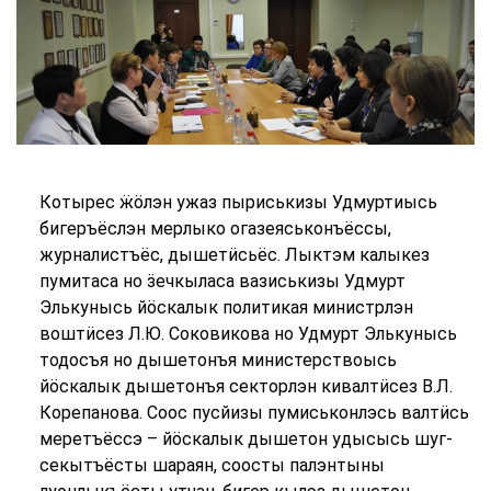
Котырес ӝӧлэн ужаз пыриськизы Удмуртиысь
бигеръёслэн мерлыко огазеяськонъёссы,
журналистъёс, дышетӥсьёс. Лыктэм калыкез
пумитаса но ӟечкыласа вазиськизы Удмурт
Элькунысь йӧскалык политикая министрлэн
воштӥсез Л.Ю. Соковикова но Удмурт Элькунысь
тодосъя но дышетонъя министерствоысь
йӧскалык дышетонъя секторлэн кивалтӥсез В.Л.
Корепанова. Соос пусйизы пумиськонлэсь валтӥсь
меретъёссэ – йӧскалык дышетон удысысь шуг-
секытъёсты шараян, соосты палэнтыны