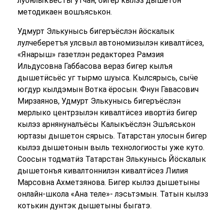
луонлыкъёсты утчан, бигер кылэз дышетон
методикаен вошъяськон.
Удмурт Элькунысь бигеръёслэн йӧскалык
лулчеберетъя улсвыл автономизылэн кивалтӥсез,
«Янарыш» газетлэн редакторез Рамзия
Ильдусовна Габбасова вераз бигер кылъя
дышетӥсьёс уг тырмо шуыса. Кылсярысь, сыӵе
югдур кылдэмын Вотка ёросын. Фнун Гавасович
Мирзаянов, Удмурт Элькунысь бигеръёслэн
мерлыко центрзылэн кивалтӥсез ивортӥз бигер
кылэз арнянуналъёсы Калыкъёслэн Эшъяськон
юртазы дышетон сярысь. Татарстан улосын бигер
кылэз дышетонын выль технологиосты уже куто.
Соосын тодматӥз Татарстан Элькунысь Йӧскалык
дышетонъя кивалтоннилэн кивалтӥсез Лилия
Марсовна Ахметзянова. Бигер кылэз дышетыны
онлайн-школа «Ана теле»- лэсьтэмын. Татын кылэз
котькин дунтэк дышетыны быгатэ.