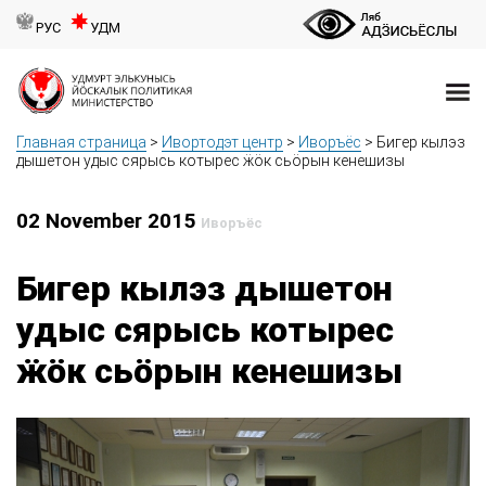
РУС
УДМ
Главная страница
>
Ивортодэт центр
>
Иворъёс
>
Бигер кылэз
дышетон удыс сярысь котырес ӝӧк сьӧрын кенешизы
02 November 2015
Иворъёс
Бигер кылэз дышетон
удыс сярысь котырес
ӝӧк сьӧрын кенешизы