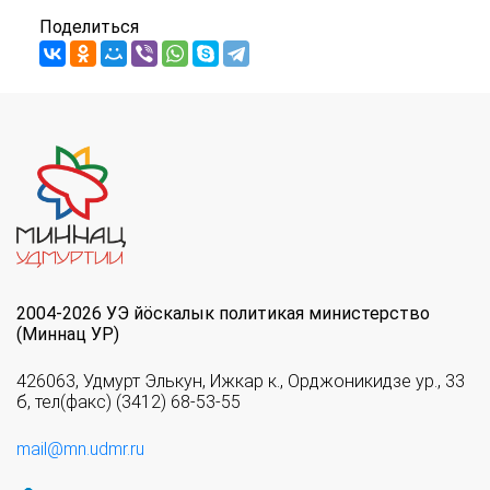
Поделиться
2004-2026 УЭ йöскалык политикая министерство
(Миннац УР)
426063, Удмурт Элькун, Ижкар к., Орджоникидзе ур., 33
б, тел(факс) (3412) 68-53-55
mail@mn.udmr.ru