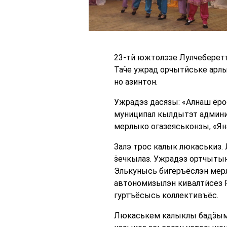
23-тӥ южтолэзе Лулчеберетъ
Таӵе ужрад орчытӥське арлы
но азинтон.
Ужрадэз дасязы: «Алнаш ёр
муниципал кылдытэт админи
мерлыко огазеяськонзы, «Ян
Залэ трос калык люкаськиз.
ӟечкылаз. Ужрадэз ортчыты
Элькунысь бигеръёслэн мерл
автономизылэн кивалтӥсез Р
гуртъёсысь коллективъёс.
Люкаськем калыклы бадӟым 