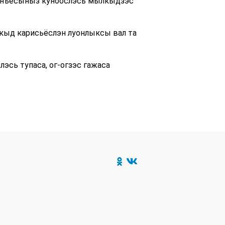
ӟанъёсыныз куноослэсь мылкыдзэс
кыд карисьёслэн луонлыксы вал та
эсь тупаса, ог-огзэс гажаса