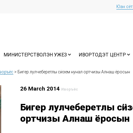
Юан сё
МИНИСТЕРСТВОЛЭН УЖЕЗ
ИВОРТОДЭТ ЦЕНТР
воръёс
>
Бигер лулчеберетлы сӥзем нунал ортчизы Алнаш ёросын
26 March 2014
Иворъёс
Бигер лулчеберетлы сӥз
ортчизы Алнаш ёросын