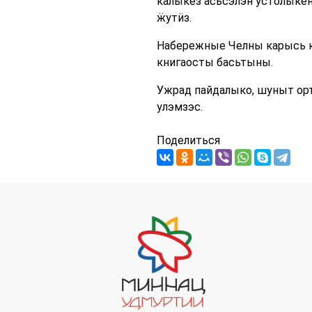
калыкез асьсэлэн устолыке
ӝутӥз.
Набережные Челны карысь к
книгаосты басьтыны.
Ужрад пайдалыко, шуныт орт
улэмзэс.
Поделиться