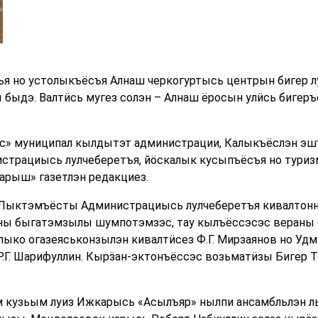
я но устолыкъёсъя Алнаш черкогуртысь центрын бигер лу
 быдэ. Валтӥсь мугез солэн – Алнаш ёросын улӥсь бигеръ
ос» муниципал кылдытэт администрации, Калыкъёслэн эш
страциысь лулчеберетъя, йӧскалык кусыпъёсъя но туризм
арыш» газетлэн редакциез.
 Лыктэмъёсты Администрациысь лулчеберетъя кивалтонни
ны быгатэмзылы шумпотэмзэс, тау кылъёссэсэс вераны 
ыко огазеяськонзылэн кивалтӥсез Ф.Г. Мирзаянов но Уд
.Г. Шарифуллин. Кырӟан-эктонъёссэс возьматӥзы Бигер 
кузьым луиз Ижкарысь «Асылъяр» нылпи ансамбльлэн л