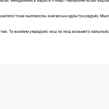
нызы. Менделеевск карысь Роберт Набиуллин аслаз кыр
нигапоттони нылпиослы книгаосын адӟытон радъяз. Мыл
чиз. Та выллем ужрадъёс нош но нош возьмато калыкъёсл