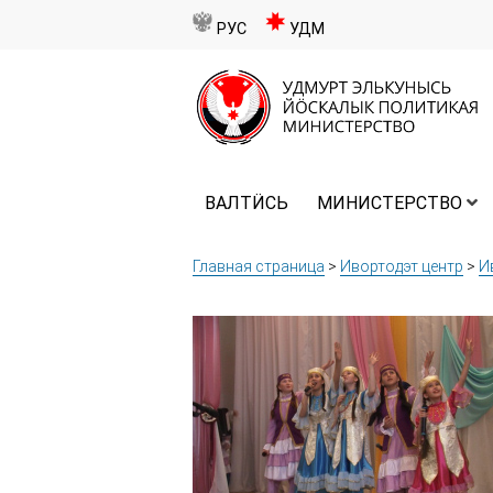
РУС
УДМ
ВАЛТӤСЬ
МИНИСТЕРСТВО
Главная страница
>
Ивортодэт центр
>
И