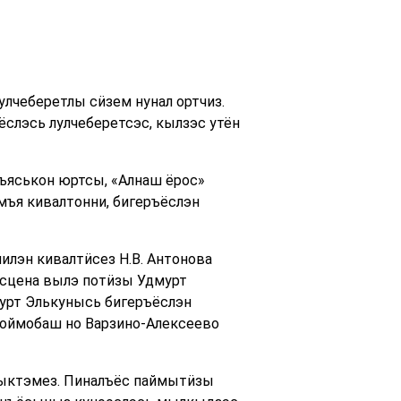
лчеберетлы сӥзем нунал ортчиз.
ёслэсь лулчеберетсэс, кылзэс утён
ъяськон юртсы, «Алнаш ёрос»
ъя кивалтонни, бигеръёслэн
лэн кивалтӥсез Н.В. Антонова
сцена вылэ потӥзы Удмурт
мурт Элькунысь бигеръёслэн
Тоймобаш но Варзино-Алексеево
ыктэмез. Пиналъёс паймытӥзы