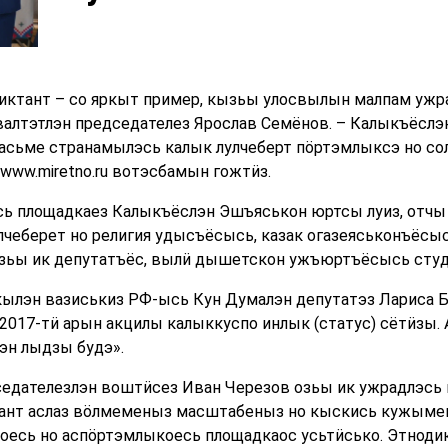
иктант – со яркыт пример, кызьы улосвылын малпам ужр
алтэтлэн председателез Ярослав Семёнов. – Калыкъёслэн
 асьме странамылэсь калык лулчеберт пӧртэмлыксэ но со
www.miretno.ru вотэсбамын гожтӥз.
ь площадкаез Калыкъёслэн Эшъяськон юртсы луиз, отчы 
лчеберет но религия удысъёсысь, казак огазеяськонъёсы
зьы ик депутатъёс, вылӥ дышетскон ужъюртъёсысь студ
ылэн вазиськиз РФ-ысь Кун Думалэн депутатэз Лариса Б
2017-тӥ арын акцилы калыккуспо инлык (статус) сётӥзы. 
эн лыдзы будэ».
едателезлэн воштӥсез Иван Черезов озьы ик ужрадлэсь п
ант аслаз вӧлмеменыз масштабеныз но кыскись кужыме
оесь но аспӧртэмлыкоесь площадкаос усьтӥсько. Этноди