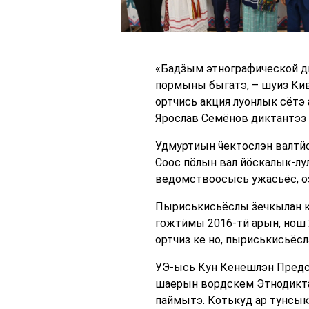
«Бадӟым этнографической д
пӧрмыны быгатэ, – шуиз Кив
ортчись акция луонлык сётэ
Ярослав Семёнов диктантэз 
Удмуртиын ӵектослэн валтӥс
Соос пӧлын вал йӧскалык-лу
ведомствоосысь ужасьёс, о
Пыриськисьёслы ӟечкылан к
гожтӥмы 2016-тӥ арын, нош 
ортчиз ке но, пыриськисьёсл
УЭ-ысь Кун Кенешлэн Предс
шаерын вордскем Этнодикт
паймытэ. Котькуд ар тунсык