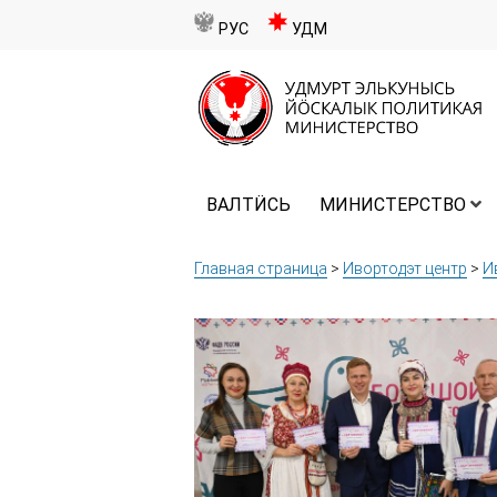
РУС
УДМ
ВАЛТӤСЬ
МИНИСТЕРСТВО
Главная страница
>
Ивортодэт центр
>
И