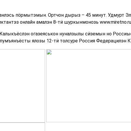
анлэсь пӧрмытэмын. Ортчон дырыз – 45 минут. Удмурт Э
ктантэз онлайн амалэн 8-тӥ шуркынмонозь www.miretno.r
 Калыкъёслэн огазеяськон нуналзылы сӥземын но Россиы
лпумъянъёсты ялозы 12-тӥ толсуре Россия Федерацилэн Ку