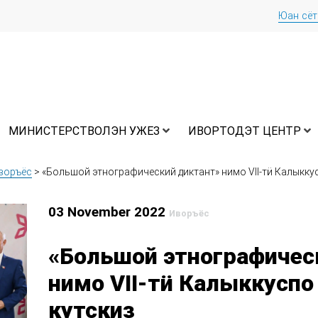
Юан сё
МИНИСТЕРСТВОЛЭН УЖЕЗ
ИВОРТОДЭТ ЦЕНТР
воръёс
>
«Большой этнографический диктант» нимо VII-тӥ Калыкку
03 November 2022
Иворъёс
«Большой этнографичес
нимо VII-тӥ Калыккусп
кутскиз