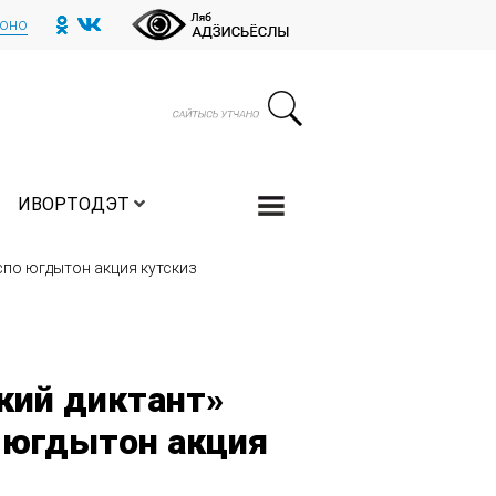
тоно
ИВОРТОДЭТ
спо югдытон акция кутскиз
кий диктант»
о югдытон акция