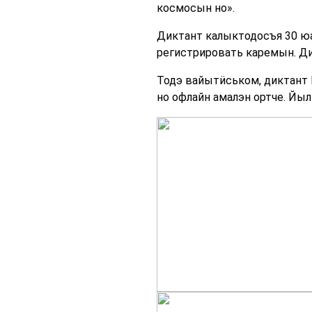
космосын но».
Диктант калыктодосъя 30 ю
регистрировать каремын. Ди
Тодэ вайытӥськом, диктант
но офлайн амалэн ортче. Йы