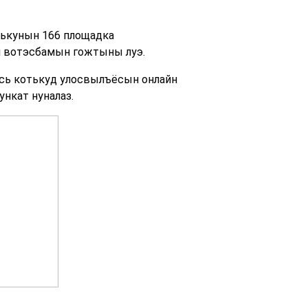
лькунын 166 площадка
u вотэсбамын гожтыны луэ.
сь котькуд улосвылъёсын онлайн
нкат нуналаз.