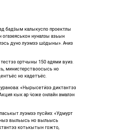
ад бадӟым калыкуспо проектлы
 огазеяськон нуналзы азьын
лэсь дуно луэмзэ шӧдыны». Ачиз
тестэз ортчыны 150 адями вуиз.
сь, министерствоосысь но
ентъёс но кадетъёс.
уранова: «Нырысетӥзэ диктантэз
Акция кык ар ӵоже онлайн амалэн
аськыт луэмзэ пусйиз: «Удмурт
ныз выльысь но выльысь
ктантэз котькытын гожто,