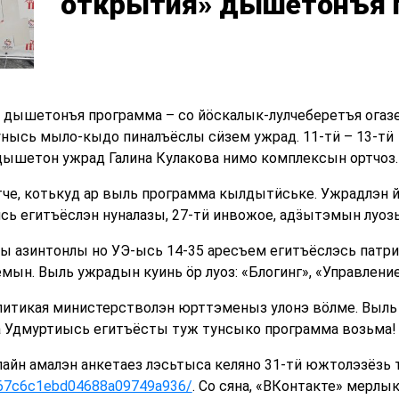
открытия» дышетонъя п
 дышетонъя программа – со йӧскалык-лулчеберетъя огаз
нысь мыло-кыдо пиналъёслы сӥзем ужрад. 11-тӥ – 13-тӥ
ышетон ужрад Галина Кулакова нимо комплексын ортчоз.
тче, котькуд ар выль программа кылдытӥське. Ужрадлэн 
сь егитъёслэн нуналазы, 27-тӥ инвожое, адӟытэмын луозы
ы азинтонлы но УЭ-ысь 14-35 аресъем егитъёслэсь патр
н. Выль ужрадын куинь ӧр луоз: «Блогинг», «Управление
итикая министерстволэн юрттэменыз улонэ вӧлме. Выль 
а Удмуртиысь егитъёсты туж тунсыко программа возьма!
айн амалэн анкетаез лэсьтыса келяно 31-тӥ южтолэзёзь т
ud/67c6c1ebd04688a09749a936/
. Со сяна, «ВКонтакте» мерлы