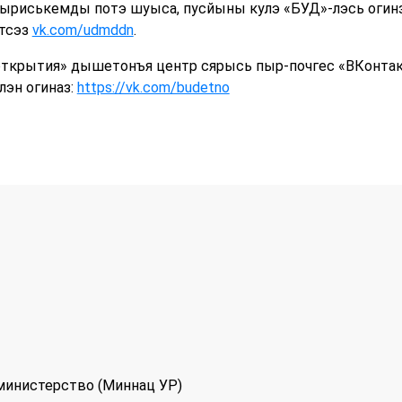
 пыриськемды потэ шуыса, пусйыны кулэ «БУД»-лэсь огин
тсэз
vk.com/udmddn
.
 открытия» дышетонъя центр сярысь пыр-почгес «ВКонта
эн огиназ:
https://vk.com/budetno
министерство (Миннац УР)