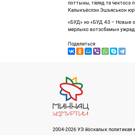
поттыны, тӥляд та ӵектосэ
Калыкъёслэн Эшъяськон юр
«БУД» но «БУД 4.0 – Новые
мерлыко вотэсбамын ужрадл
Поделиться
2004-2026 УЭ йöскалык политикая 