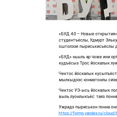
«БУД 4.0 – Новые открытия»
студентъёслы, Удмурт Эльку
оштолэзе пыриськисьёслы д
«БУД» ньыль ар ӵоже ини ор
кудъёсыз Трос йӧскалык луи
Ӵектос йӧскалык кусыпъёст
мылкыдзэс юнматонлы сӥземы
Ӵектос УЭ-ысь йӧскалык пол
выль луонлыкъёс: таяз понн
Ужрадэ пыриськон понна онл
https://forms.yandex.ru/clo