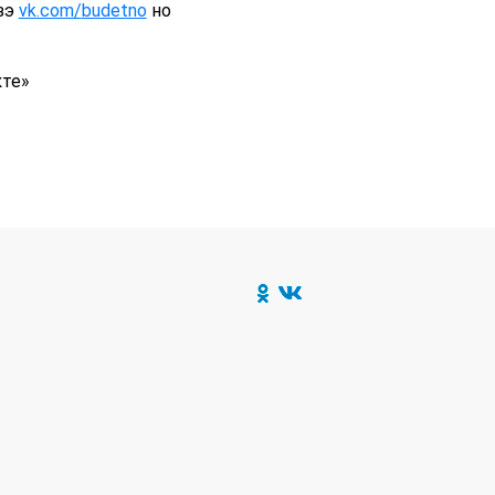
зэ
vk.com/
budetno
но
кте»