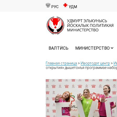
РУС
УДМ
ВАЛТӤСЬ
МИНИСТЕРСТВО
Главная страница
>
Ивортодэт центр
>
И
открытия» дышетонъя программае набо