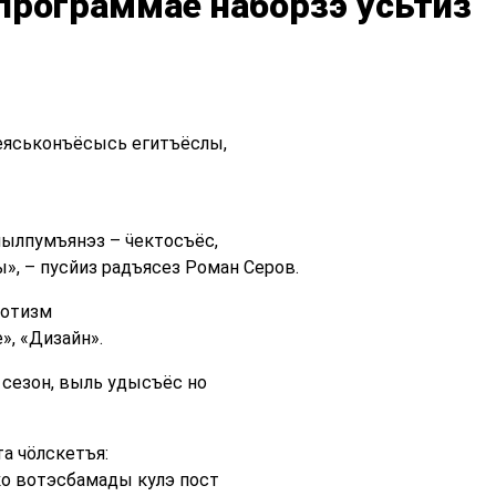
рограммае наборзэ усьтӥз
еяськонъёсысь егитъёслы,
йылпумъянэз – ӵектосъёс,
», – пусйиз радъясез Роман Серов.
иотизм
», «Дизайн».
сезон, выль удысъёс но
а чӧлскетъя:
ко вотэсбамады кулэ пост