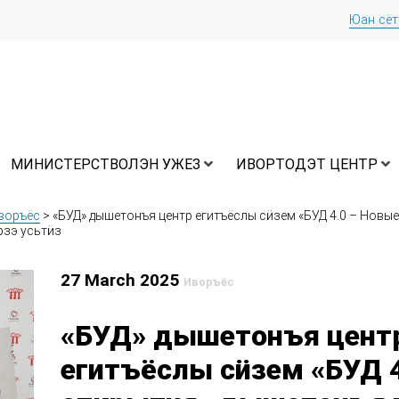
Юан сё
МИНИСТЕРСТВОЛЭН УЖЕЗ
ИВОРТОДЭТ ЦЕНТР
воръёс
>
«БУД» дышетонъя центр егитъёслы сӥзем «БУД 4.0 – Новые
рзэ усьтӥз
27 March 2025
Иворъёс
«БУД» дышетонъя цент
егитъёслы сӥзем «БУД 